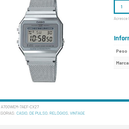
QUANTID
DE
Acresce 
A700WEM
7AEF
Infor
Peso
Marca
:
A700WEM-7AEF-CX27
EGORIAS:
CASIO
,
DE PULSO
,
RELÓGIOS
,
VINTAGE