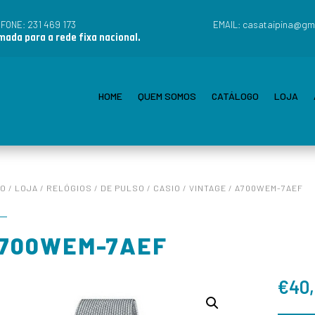
231 469 173
casataipina@gm
EFONE:
EMAIL:
ada para a rede fixa nacional.
HOME
QUEM SOMOS
CATÁLOGO
LOJA
IO
/
LOJA
/
RELÓGIOS
/
DE PULSO
/
CASIO
/
VINTAGE
/ A700WEM-7AEF
700WEM-7AEF
€
40