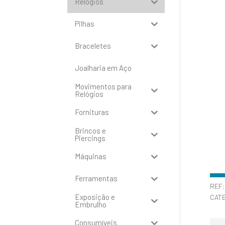
Relógios
Pilhas
Braceletes
Joalharia em Aço
Movimentos para
Relógios
Fornituras
Brincos e
Piercings
Máquinas
Ferramentas
REF
Exposição e
CAT
Embrulho
Consumíveis