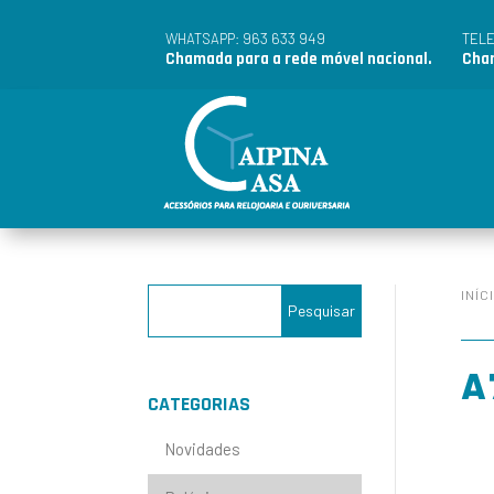
963 633 949
WHATSAPP:
TEL
Chamada para a rede móvel nacional.
Cham
INÍC
A
CATEGORIAS
Novidades