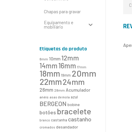
C
Chapas para gravar
Equipamento e
RE
mobiliário
Ape
Etiquetas do produto
12mm
10mm
8mm
16mm
14mm
17mm
20mm
18mm
19mm
22mm
24mm
26mm
Acumulador
28mm
azul
anéis
asas de mola
BERGEON
bobine
bracelete
botões
castanho
castanha
branco
desandador
cromados