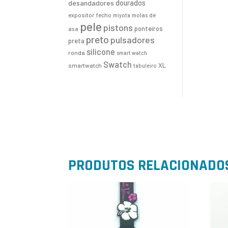
desandadores
dourados
expositor
fecho
molas de
miyota
pele
pistons
ponteiros
asa
preto
pulsadores
preta
silicone
ronda
smart watch
Swatch
XL
smartwatch
tabuleiro
PRODUTOS RELACIONADO