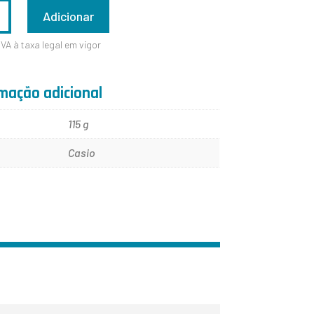
ADE
Adicionar
IVA à taxa legal em vigor
-
mação adicional
115 g
Casio