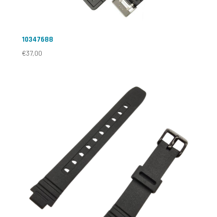
10347688
€
37,00