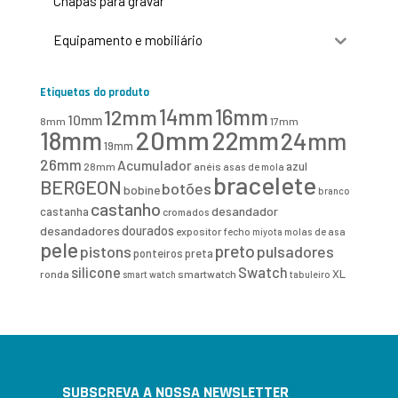
Chapas para gravar
Equipamento e mobiliário
Etiquetas do produto
16mm
12mm
14mm
10mm
8mm
17mm
20mm
18mm
22mm
24mm
19mm
26mm
Acumulador
azul
28mm
anéis
asas de mola
bracelete
BERGEON
botões
bobine
branco
castanho
desandador
castanha
cromados
desandadores
dourados
expositor
fecho
molas de asa
miyota
pele
preto
pistons
pulsadores
ponteiros
preta
Swatch
silicone
XL
ronda
smartwatch
smart watch
tabuleiro
SUBSCREVA A NOSSA NEWSLETTER