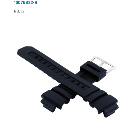
10076822-B
€
8,13