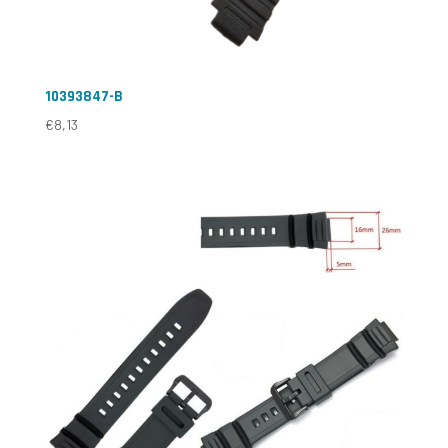
10393847-B
€
8,13