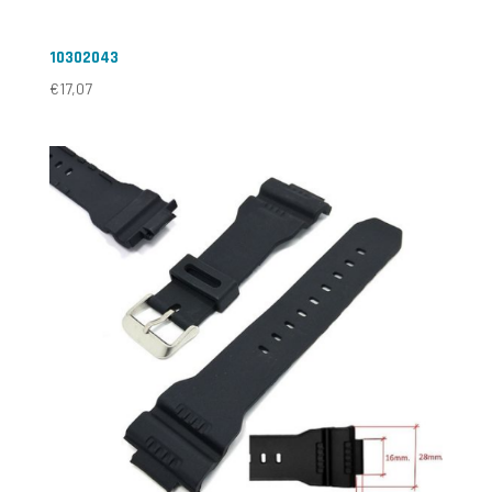
10302043
€
17,07