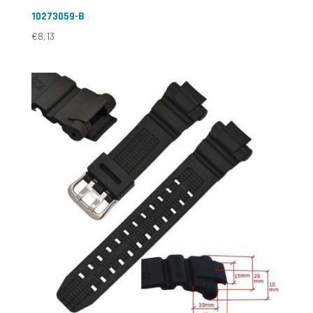
10273059-B
€
8,13