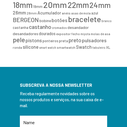
20mm
18mm
22mm
24mm
19mm
26mm
Acumulador
azul
28mm
anéis
asas de mola
bracelete
BERGEON
botões
bobine
branco
castanho
desandador
castanha
cromados
desandadores
dourados
expositor
fecho
molas de asa
miyota
pele
preto
pistons
pulsadores
ponteiros
preta
Swatch
silicone
XL
ronda
smartwatch
smart watch
tabuleiro
SUBSCREVA A NOSSA NEWSLETTER
Receba regularmente novidades sobre os
nossos produtos e serviços, na sua caixa de e-
mail.