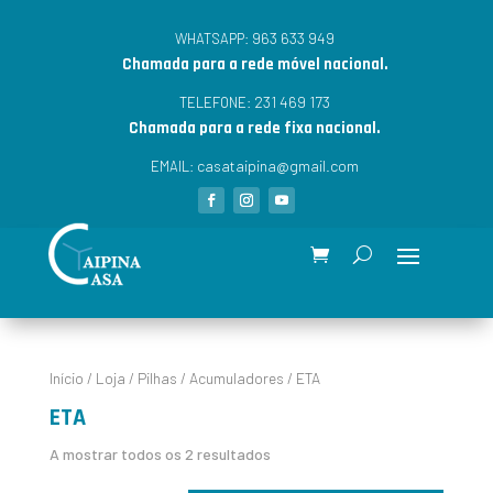
963 633 949
WHATSAPP:
Chamada para a rede móvel nacional.
231 469 173
TELEFONE:
Chamada para a rede fixa nacional.
casataipina@gmail.com
EMAIL:
Início
/
Loja
/
Pilhas
/
Acumuladores
/ ETA
ETA
A mostrar todos os 2 resultados