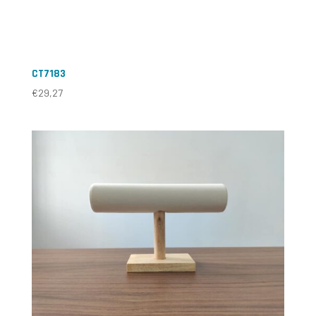
CT7183
€
29,27