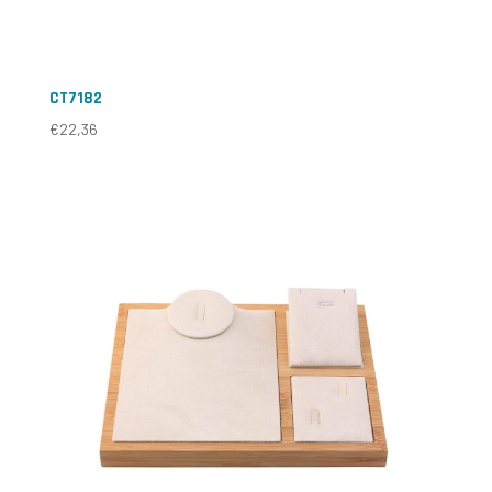
CT7182
€
22,36