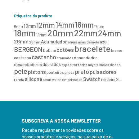
Etiquetas do produto
16mm
12mm
14mm
10mm
8mm
17mm
20mm
18mm
22mm
24mm
19mm
26mm
Acumulador
azul
28mm
anéis
asas de mola
bracelete
BERGEON
botões
bobine
branco
castanho
desandador
castanha
cromados
desandadores
dourados
expositor
fecho
molas de asa
miyota
pele
preto
pistons
pulsadores
ponteiros
preta
Swatch
silicone
XL
ronda
smartwatch
smart watch
tabuleiro
SUBSCREVA A NOSSA NEWSLETTER
Receba regularmente novidades sobre os
nossos produtos e serviços, na sua caixa de e-