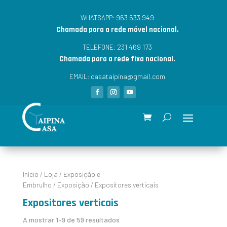
963 633 949
WHATSAPP:
Chamada para a rede móvel nacional.
231 469 173
TELEFONE:
Chamada para a rede fixa nacional.
casataipina@gmail.com
EMAIL:
Início
/
Loja
/
Exposição e
Embrulho
/
Exposição
/ Expositores verticais
Expositores verticais
A mostrar 1–9 de 59 resultados