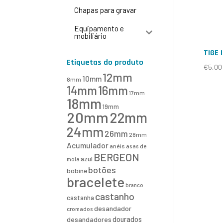
Chapas para gravar
Equipamento e
mobiliário
TIGE 
Etiquetas do produto
€
5,00
12mm
10mm
8mm
16mm
14mm
17mm
18mm
19mm
20mm
22mm
24mm
26mm
28mm
Acumulador
anéis
asas de
BERGEON
azul
mola
botões
bobine
bracelete
branco
castanho
castanha
desandador
cromados
desandadores
dourados