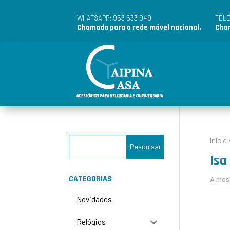
963 633 949
WHATSAPP:
TEL
Chamada para a rede móvel nacional.
Cham
Início
Isa
CATEGORIAS
A most
Novidades
Relógios