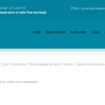
231 469 173
casataipina@gm
EFONE:
EMAIL:
ada para a rede fixa nacional.
HOME
QUEM SOMOS
CATÁLOGO
LOJA
/
Loja
/
Fornituras
/
Para relógios de pulso / bolso
/
Tiges e Extensões
/
rar todos os 5 resultados