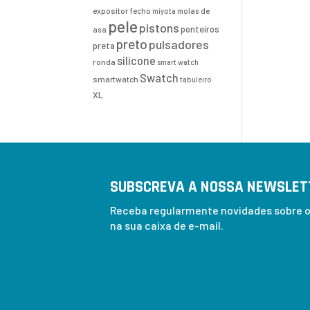
expositor
fecho
molas de
miyota
pele
pistons
ponteiros
asa
preto
pulsadores
preta
silicone
ronda
smart watch
Swatch
smartwatch
tabuleiro
XL
SUBSCREVA A NOSSA NEWSLET
Receba regularmente novidades sobre os
na sua caixa de e-mail.