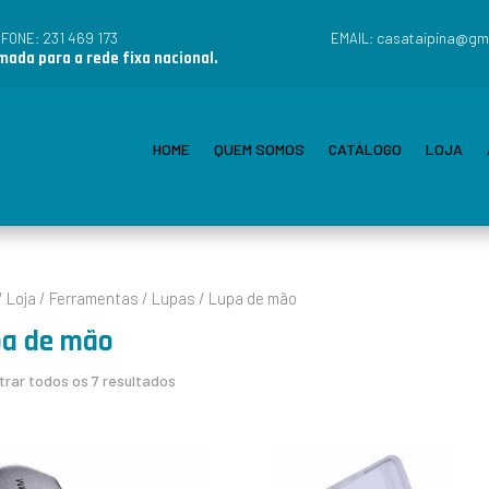
231 469 173
casataipina@gm
EFONE:
EMAIL:
ada para a rede fixa nacional.
HOME
QUEM SOMOS
CATÁLOGO
LOJA
/
Loja
/
Ferramentas
/
Lupas
/ Lupa de mão
a de mão
rar todos os 7 resultados