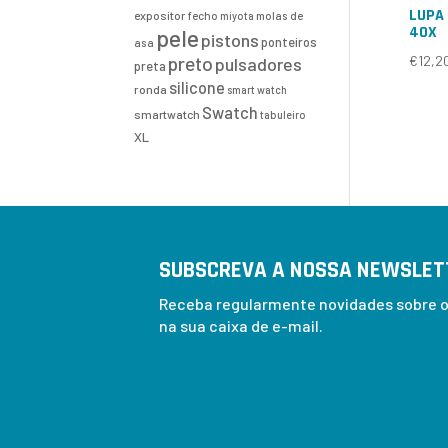
LUPA
expositor
fecho
molas de
miyota
40X
pele
pistons
ponteiros
asa
preto
€
12,2
pulsadores
preta
silicone
ronda
smart watch
Swatch
smartwatch
tabuleiro
XL
SUBSCREVA A NOSSA NEWSLET
Receba regularmente novidades sobre os
na sua caixa de e-mail.