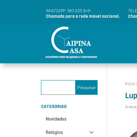
963 633 949
WHATSAPP:
TEL
Chamada para a rede móvel nacional.
Cham
Início
Lup
CATEGORIAS
A most
Novidades
Relógios