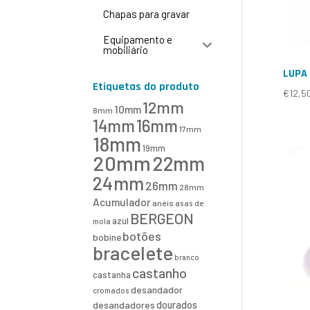
Chapas para gravar
Equipamento e
mobiliário
LUPA
Etiquetas do produto
€
12,5
12mm
10mm
8mm
16mm
14mm
17mm
18mm
19mm
20mm
22mm
24mm
26mm
28mm
Acumulador
anéis
asas de
BERGEON
azul
mola
botões
bobine
bracelete
branco
castanho
castanha
desandador
cromados
desandadores
dourados