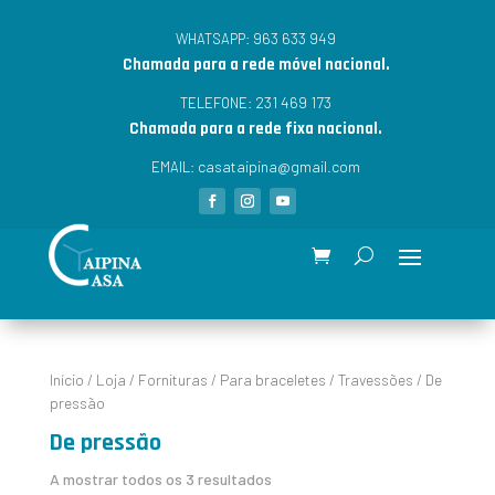
963 633 949
WHATSAPP:
Chamada para a rede móvel nacional.
231 469 173
TELEFONE:
Chamada para a rede fixa nacional.
casataipina@gmail.com
EMAIL:
Início
/
Loja
/
Fornituras
/
Para braceletes
/
Travessões
/ De
pressão
De pressão
A mostrar todos os 3 resultados