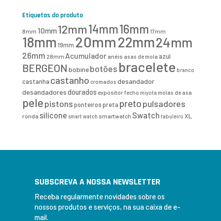
Etiquetas do produto
16mm
12mm
14mm
10mm
8mm
17mm
20mm
18mm
22mm
24mm
19mm
26mm
Acumulador
azul
28mm
anéis
asas de mola
bracelete
BERGEON
botões
bobine
branco
castanho
desandador
castanha
cromados
desandadores
dourados
expositor
fecho
molas de asa
miyota
pele
preto
pistons
pulsadores
ponteiros
preta
Swatch
silicone
XL
ronda
smartwatch
smart watch
tabuleiro
SUBSCREVA A NOSSA NEWSLETTER
Receba regularmente novidades sobre os
nossos produtos e serviços, na sua caixa de e-
mail.