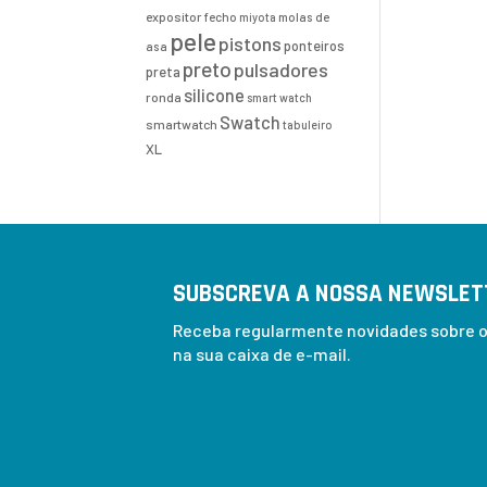
expositor
fecho
molas de
miyota
pele
pistons
ponteiros
asa
preto
pulsadores
preta
silicone
ronda
smart watch
Swatch
smartwatch
tabuleiro
XL
SUBSCREVA A NOSSA NEWSLET
Receba regularmente novidades sobre os
na sua caixa de e-mail.