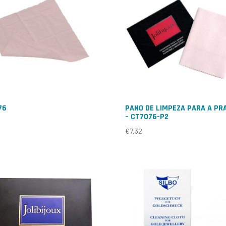
76
PANO DE LIMPEZA PARA A PR
– CT7076-P2
€
7,32