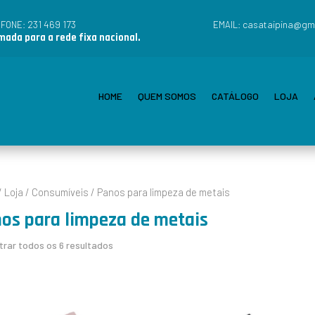
231 469 173
casataipina@gm
EFONE:
EMAIL:
ada para a rede fixa nacional.
HOME
QUEM SOMOS
CATÁLOGO
LOJA
/
Loja
/
Consumíveis
/ Panos para limpeza de metais
os para limpeza de metais
rar todos os 6 resultados