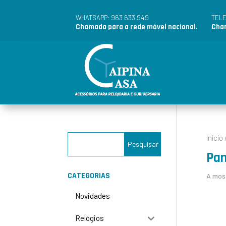
963 633 949
WHATSAPP:
TEL
Chamada para a rede móvel nacional.
Cham
Início
Pan
CATEGORIAS
A most
Novidades
Relógios