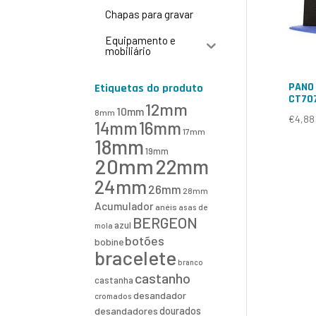
Chapas para gravar
Equipamento e
mobiliário
PANO 
Etiquetas do produto
CT70
12mm
10mm
8mm
€
4,88
16mm
14mm
17mm
18mm
19mm
20mm
22mm
24mm
26mm
28mm
Acumulador
anéis
asas de
BERGEON
azul
mola
botões
bobine
bracelete
branco
castanho
castanha
desandador
cromados
desandadores
dourados