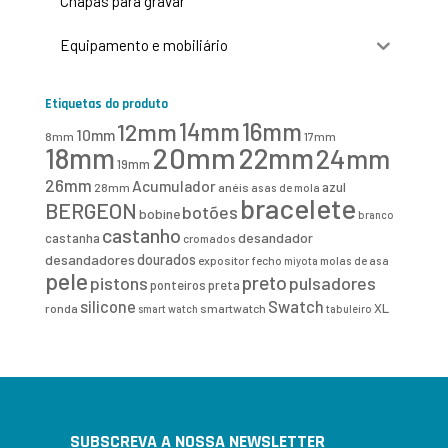
Chapas para gravar
Equipamento e mobiliário
Etiquetas do produto
16mm
12mm
14mm
10mm
8mm
17mm
20mm
18mm
22mm
24mm
19mm
26mm
Acumulador
azul
28mm
anéis
asas de mola
bracelete
BERGEON
botões
bobine
branco
castanho
desandador
castanha
cromados
desandadores
dourados
expositor
fecho
molas de asa
miyota
pele
preto
pistons
pulsadores
ponteiros
preta
Swatch
silicone
XL
ronda
smartwatch
smart watch
tabuleiro
SUBSCREVA A NOSSA NEWSLETTER