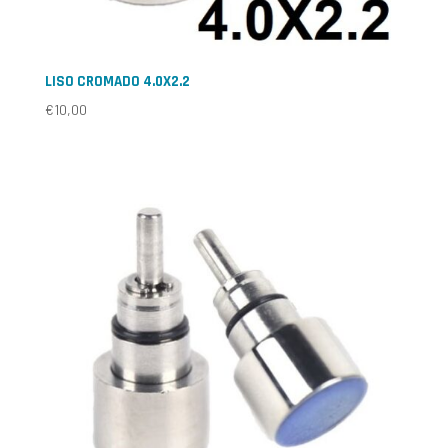
LISO CROMADO 4.0X2.2
€
10,00