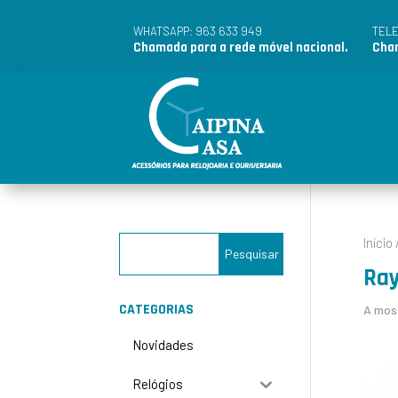
963 633 949
WHATSAPP:
TEL
Chamada para a rede móvel nacional.
Cham
Início
Ra
CATEGORIAS
A most
Novidades
Relógios