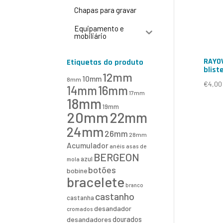
Chapas para gravar
Equipamento e
mobiliário
RAYOV
Etiquetas do produto
blist
12mm
10mm
8mm
€
4,00
16mm
14mm
17mm
18mm
19mm
20mm
22mm
24mm
26mm
28mm
Acumulador
anéis
asas de
BERGEON
azul
mola
botões
bobine
bracelete
branco
castanho
castanha
desandador
cromados
desandadores
dourados