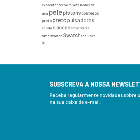
expositor
fecho
molas de
miyota
pele
pistons
ponteiros
asa
preto
pulsadores
preta
silicone
ronda
smart watch
Swatch
smartwatch
tabuleiro
XL
SUBSCREVA A NOSSA NEWSLET
Receba regularmente novidades sobre os
na sua caixa de e-mail.