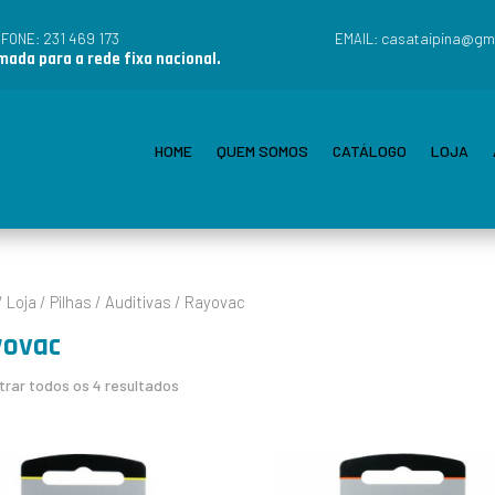
231 469 173
casataipina@gm
EFONE:
EMAIL:
ada para a rede fixa nacional.
HOME
QUEM SOMOS
CATÁLOGO
LOJA
/
Loja
/
Pilhas
/
Auditivas
/ Rayovac
yovac
rar todos os 4 resultados