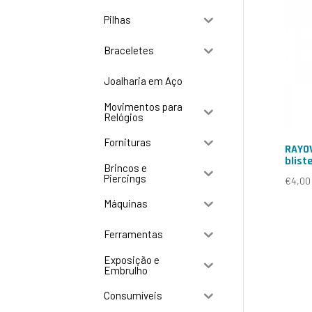
Pilhas
Braceletes
Joalharia em Aço
Movimentos para
Relógios
Fornituras
RAYOV
blist
Brincos e
Piercings
€
4,00
Máquinas
Ferramentas
Exposição e
Embrulho
Consumíveis