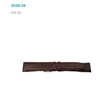
1012G-CB
€
15,00