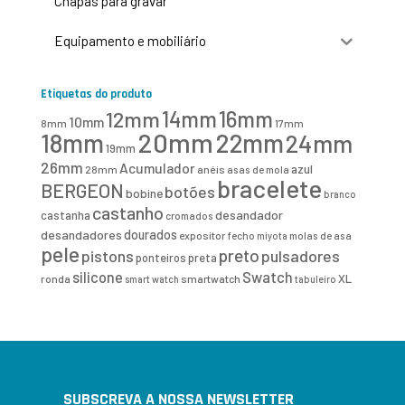
Chapas para gravar
Equipamento e mobiliário
Etiquetas do produto
16mm
12mm
14mm
10mm
8mm
17mm
20mm
18mm
22mm
24mm
19mm
26mm
Acumulador
azul
28mm
anéis
asas de mola
bracelete
BERGEON
botões
bobine
branco
castanho
desandador
castanha
cromados
desandadores
dourados
expositor
fecho
molas de asa
miyota
pele
preto
pistons
pulsadores
ponteiros
preta
Swatch
silicone
XL
ronda
smartwatch
smart watch
tabuleiro
SUBSCREVA A NOSSA NEWSLETTER