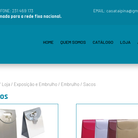
231 469 173
casataipina@gm
EFONE:
EMAIL:
ada para a rede fixa nacional.
HOME
QUEM SOMOS
CATÁLOGO
LOJA
/
Loja
/
Exposição e Embrulho
/
Embrulho
/ Sacos
os