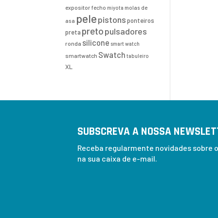
expositor
fecho
molas de
miyota
pele
pistons
ponteiros
asa
preto
pulsadores
preta
silicone
ronda
smart watch
Swatch
smartwatch
tabuleiro
XL
SUBSCREVA A NOSSA NEWSLET
Receba regularmente novidades sobre os
na sua caixa de e-mail.