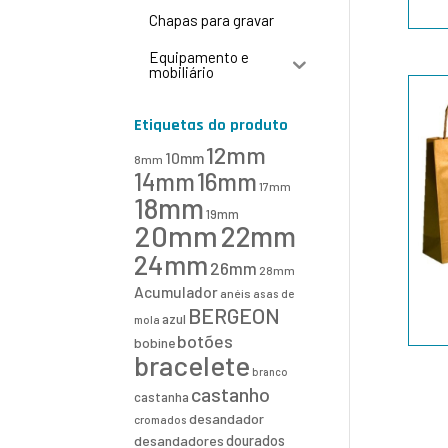
Chapas para gravar
Equipamento e
mobiliário
Etiquetas do produto
12mm
10mm
8mm
16mm
14mm
17mm
18mm
19mm
20mm
22mm
24mm
26mm
28mm
Acumulador
anéis
asas de
BERGEON
azul
mola
botões
bobine
bracelete
branco
castanho
castanha
desandador
cromados
desandadores
dourados