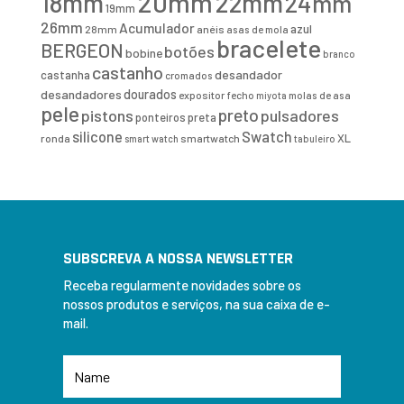
20mm
18mm
22mm
24mm
19mm
26mm
Acumulador
azul
28mm
anéis
asas de mola
bracelete
BERGEON
botões
bobine
branco
castanho
desandador
castanha
cromados
desandadores
dourados
expositor
fecho
molas de asa
miyota
pele
preto
pistons
pulsadores
ponteiros
preta
Swatch
silicone
XL
ronda
smartwatch
smart watch
tabuleiro
SUBSCREVA A NOSSA NEWSLETTER
Receba regularmente novidades sobre os
nossos produtos e serviços, na sua caixa de e-
mail.