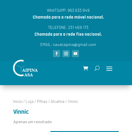
963 633 949
WHATSAPP:
Chamada para a rede móvel nacional.
231 469 173
TELEFONE:
Chamada para a rede fixa nacional.
casataipina@gmail.com
EMAIL:
Início
/
Loja
/
Pilhas
/
Alcalina
/ Vinnic
Vinnic
Apenas um resultado