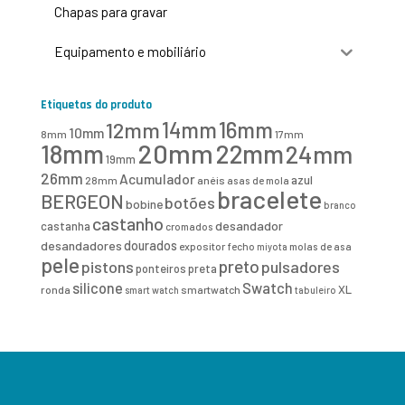
Chapas para gravar
Equipamento e mobiliário
Etiquetas do produto
16mm
12mm
14mm
10mm
8mm
17mm
20mm
18mm
22mm
24mm
19mm
26mm
Acumulador
azul
28mm
anéis
asas de mola
bracelete
BERGEON
botões
bobine
branco
castanho
desandador
castanha
cromados
desandadores
dourados
expositor
fecho
molas de asa
miyota
pele
preto
pistons
pulsadores
ponteiros
preta
Swatch
silicone
XL
ronda
smartwatch
smart watch
tabuleiro