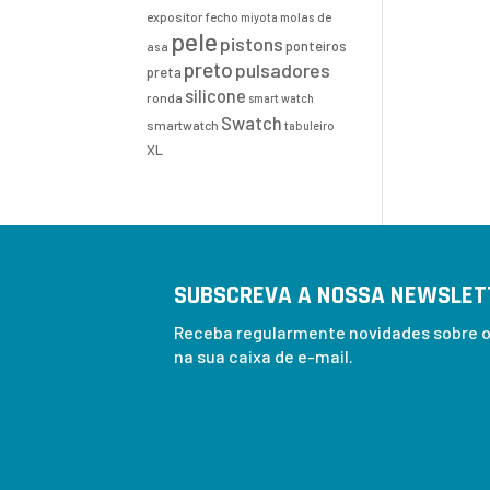
expositor
fecho
molas de
miyota
pele
pistons
ponteiros
asa
preto
pulsadores
preta
silicone
ronda
smart watch
Swatch
smartwatch
tabuleiro
XL
SUBSCREVA A NOSSA NEWSLET
Receba regularmente novidades sobre os
na sua caixa de e-mail.