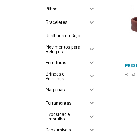
Pilhas
Braceletes
Joalharia em Aço
Movimentos para
Relógios
Fornituras
PRESI
Brincos e
€
1,63
Piercings
Máquinas
Ferramentas
Exposição e
Embrulho
Consumíveis