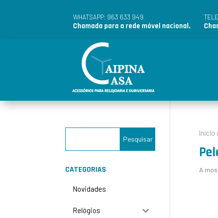
963 633 949
WHATSAPP:
TEL
Chamada para a rede móvel nacional.
Cham
Início
Pel
CATEGORIAS
A most
Novidades
Relógios