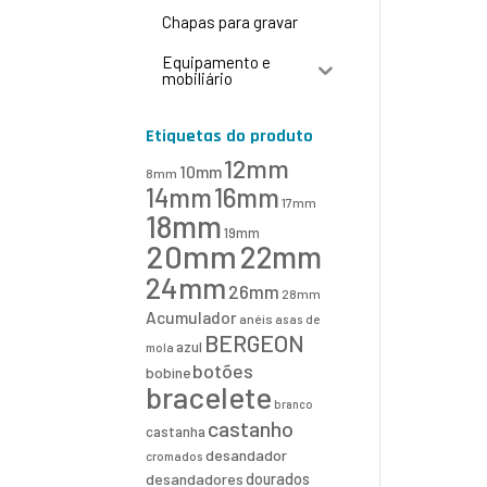
Chapas para gravar
Equipamento e
mobiliário
Etiquetas do produto
12mm
10mm
8mm
16mm
14mm
17mm
18mm
19mm
20mm
22mm
24mm
26mm
28mm
Acumulador
anéis
asas de
BERGEON
azul
mola
botões
bobine
bracelete
branco
castanho
castanha
desandador
cromados
desandadores
dourados