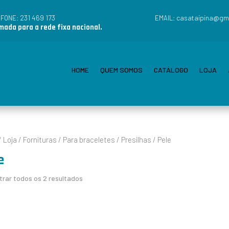
231 469 173
casataipina@gm
EFONE:
EMAIL:
ada para a rede fixa nacional.
HOME
QUEM SOMOS
CATÁLOGO
LOJA
/
Loja
/
Fornituras
/
Para braceletes
/
Presilhas
/ Pele
e
rar todos os 2 resultados