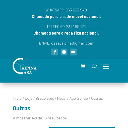
963 633 949
WHATSAPP:
Chamada para a rede móvel nacional.
231 469 173
TELEFONE:
Chamada para a rede fixa nacional.
casataipina@gmail.com
EMAIL:
Início
/
Loja
/
Braceletes
/
Metal
/
Aço Sólido
/ Outras
Outras
A mostrar 1–9 de 13 resultados