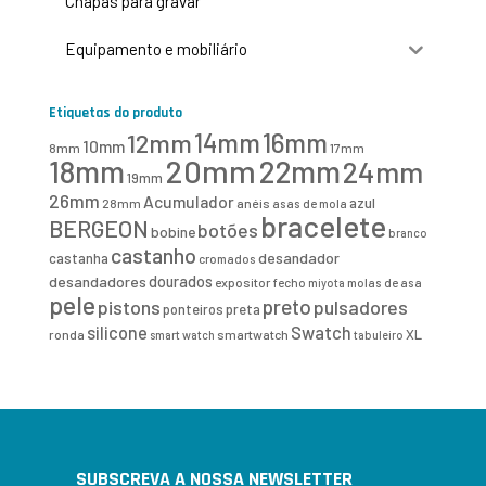
Chapas para gravar
Equipamento e mobiliário
Etiquetas do produto
16mm
12mm
14mm
10mm
8mm
17mm
20mm
18mm
22mm
24mm
19mm
26mm
Acumulador
azul
28mm
anéis
asas de mola
bracelete
BERGEON
botões
bobine
branco
castanho
desandador
castanha
cromados
desandadores
dourados
expositor
fecho
molas de asa
miyota
pele
preto
pistons
pulsadores
ponteiros
preta
Swatch
silicone
XL
ronda
smartwatch
smart watch
tabuleiro
SUBSCREVA A NOSSA NEWSLETTER