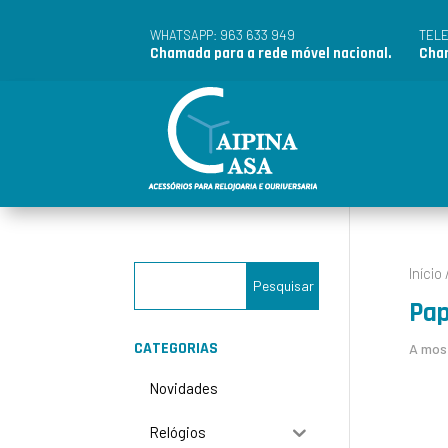
963 633 949
WHATSAPP:
TEL
Chamada para a rede móvel nacional.
Cham
Início
Pap
CATEGORIAS
A most
Novidades
Relógios