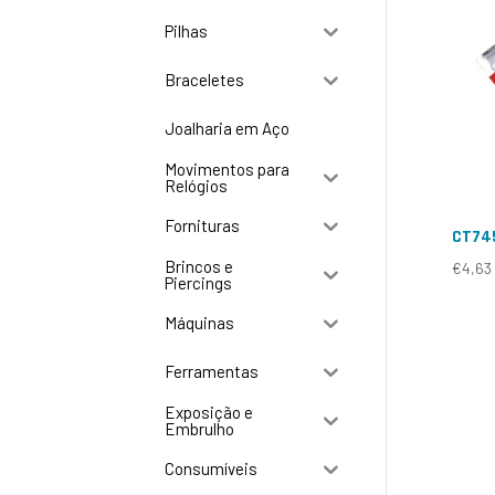
Pilhas
Braceletes
Joalharia em Aço
Movimentos para
Relógios
Fornituras
CT74
Brincos e
€
4,63
Piercings
Máquinas
Ferramentas
Exposição e
Embrulho
Consumíveis