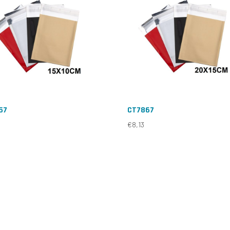
57
CT7867
€
8,13