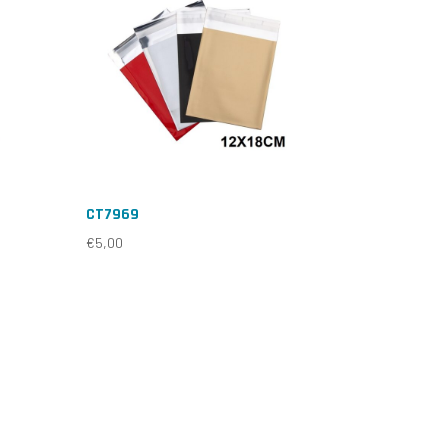
CT7969
€
5,00