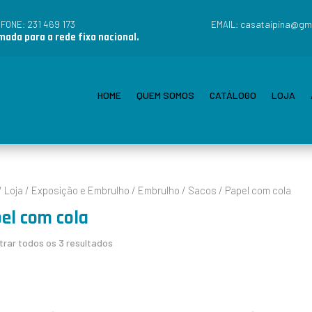
231 469 173
casataipina@gm
EFONE:
EMAIL:
ada para a rede fixa nacional.
HOME
QUEM SOMOS
CATÁLOGO
LOJA
/
Loja
/
Exposição e Embrulho
/
Embrulho
/
Sacos
/ Papel com cola
el com cola
rar todos os 3 resultados