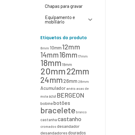
Chapas para gravar
Equipamento e
mobiliário
Etiquetas do produto
12mm
10mm
8mm
16mm
14mm
17mm
18mm
19mm
20mm
22mm
24mm
26mm
28mm
Acumulador
anéis
asas de
BERGEON
azul
mola
botões
bobine
bracelete
branco
castanho
castanha
desandador
cromados
desandadores
dourados