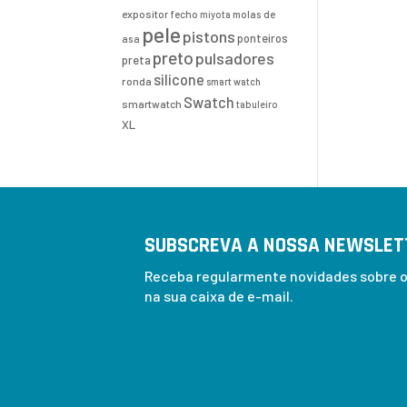
expositor
fecho
molas de
miyota
pele
pistons
ponteiros
asa
preto
pulsadores
preta
silicone
ronda
smart watch
Swatch
smartwatch
tabuleiro
XL
SUBSCREVA A NOSSA NEWSLET
Receba regularmente novidades sobre os
na sua caixa de e-mail.