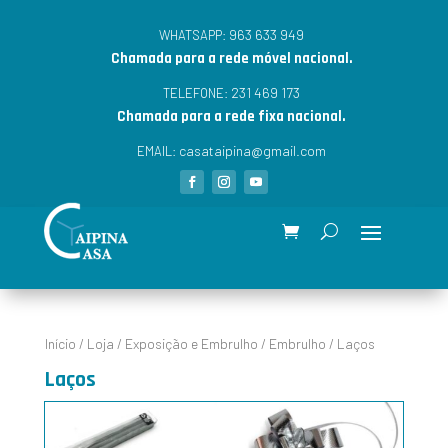
963 633 949
WHATSAPP:
Chamada para a rede móvel nacional.
231 469 173
TELEFONE:
Chamada para a rede fixa nacional.
casataipina@gmail.com
EMAIL:
Início
/
Loja
/
Exposição e Embrulho
/
Embrulho
/ Laços
Laços