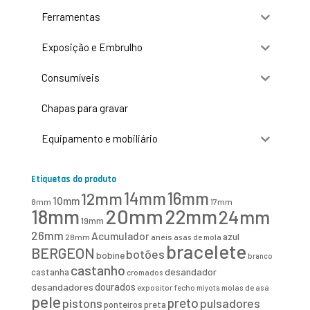
Ferramentas
Exposição e Embrulho
Consumíveis
Chapas para gravar
Equipamento e mobiliário
Etiquetas do produto
16mm
12mm
14mm
10mm
8mm
17mm
20mm
18mm
22mm
24mm
19mm
26mm
Acumulador
azul
28mm
anéis
asas de mola
bracelete
BERGEON
botões
bobine
branco
castanho
desandador
castanha
cromados
desandadores
dourados
expositor
fecho
molas de asa
miyota
pele
preto
pistons
pulsadores
ponteiros
preta