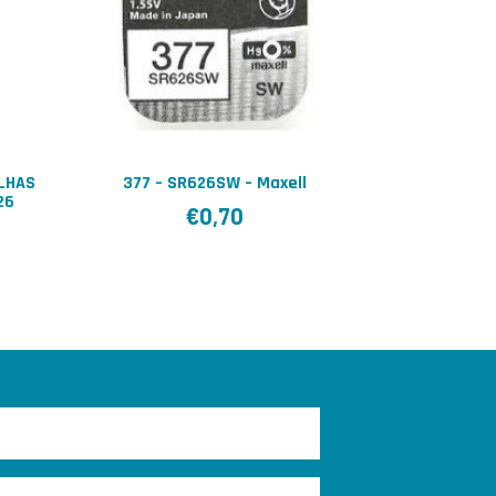
ILHAS
377 – SR626SW – Maxell
26
€
0,70