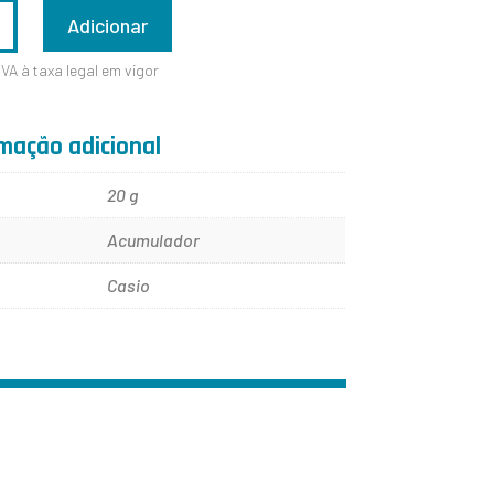
ADE
Adicionar
IVA à taxa legal em vigor
mação adicional
20 g
Acumulador
Casio