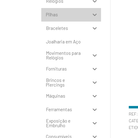
Relógios
Pilhas
Braceletes
Joalharia em Aço
Movimentos para
Relógios
Fornituras
Brincos e
Piercings
Máquinas
Ferramentas
REF
Exposição e
CAT
Embrulho
ETI
Consumíveis