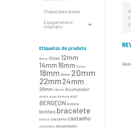
A
Chapas para gravar
C
Equipamento e
o
mobiliário
RE
Etiquetas do produto
12mm
10mm
8mm
16mm
14mm
Ape
17mm
20mm
18mm
19mm
22mm
24mm
26mm
Acumulador
28mm
azul
anéis
asas de mola
BERGEON
bobine
bracelete
botões
castanho
castanha
branco
desandador
cromados