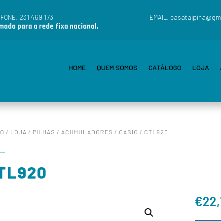
231 469 173
casataipina@gm
EFONE:
EMAIL:
ada para a rede fixa nacional.
HOME
QUEM SOMOS
CATÁLOGO
LOJA
IO
/
LOJA
/
PILHAS
/
ACUMULADORES
/
CASIO
/ CTL920
TL920
€
22,