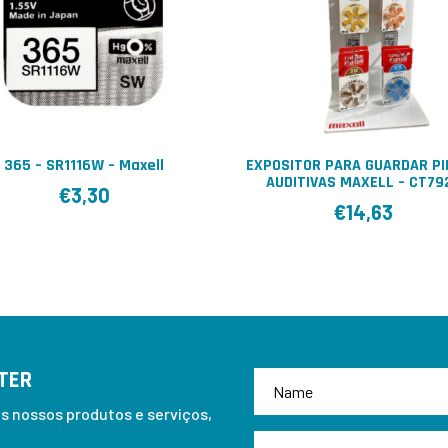
365 – SR1116W – Maxell
EXPOSITOR PARA GUARDAR P
AUDITIVAS MAXELL – CT79
€
3,30
€
14,63
TER
 nossos produtos e serviços,