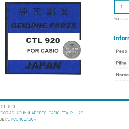
QUANTID
DE
Acresce 
CTL920
Infor
Peso
Pilha
Marca
:
CTL920
EGORIAS:
ACUMULADORES
,
CASIO
,
ETA
,
PILHAS
QUETA:
ACUMULADOR