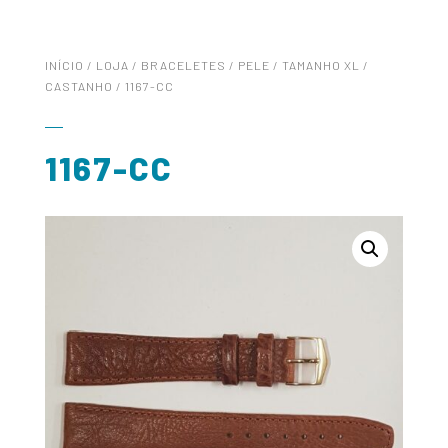
INÍCIO
/
LOJA
/
BRACELETES
/
PELE
/
TAMANHO XL
/
CASTANHO
/ 1167-CC
1167-CC