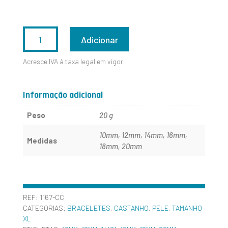
QUANTIDADE
Adicionar
DE
Acresce IVA à taxa legal em vigor
1167-
CC
Informação adicional
Peso
20 g
10mm, 12mm, 14mm, 16mm,
Medidas
18mm, 20mm
REF:
1167-CC
CATEGORIAS:
BRACELETES
,
CASTANHO
,
PELE
,
TAMANHO
XL