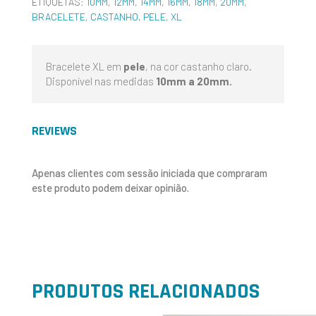
ETIQUETAS:
10MM
,
12MM
,
14MM
,
16MM
,
18MM
,
20MM
,
BRACELETE
,
CASTANHO
,
PELE
,
XL
Bracelete XL em
pele
, na cor castanho claro.
Disponível nas medidas
10mm a 20mm.
REVIEWS
Apenas clientes com sessão iniciada que compraram
este produto podem deixar opinião.
PRODUTOS RELACIONADOS