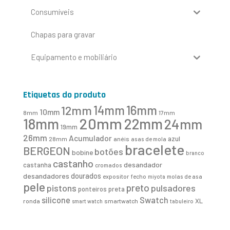
Consumíveis
Chapas para gravar
Equipamento e mobiliário
Etiquetas do produto
16mm
12mm
14mm
10mm
8mm
17mm
20mm
18mm
22mm
24mm
19mm
26mm
Acumulador
azul
28mm
anéis
asas de mola
bracelete
BERGEON
botões
bobine
branco
castanho
desandador
castanha
cromados
desandadores
dourados
expositor
fecho
molas de asa
miyota
pele
preto
pistons
pulsadores
ponteiros
preta
Swatch
silicone
XL
ronda
smartwatch
smart watch
tabuleiro