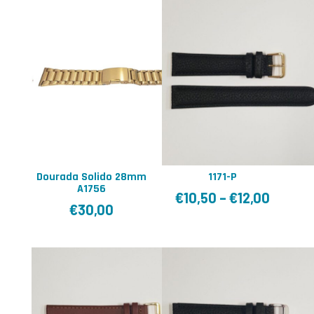
Dourada Solido 28mm
1171-P
A1756
€
10,50
–
€
12,00
€
30,00