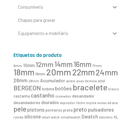
Consumíveis
Chapas para gravar
Equipamento e mobiliário
Etiquetas do produto
16mm
12mm
14mm
10mm
8mm
17mm
20mm
18mm
22mm
24mm
19mm
26mm
Acumulador
azul
28mm
anéis
asas de mola
bracelete
BERGEON
botões
bobine
branco
castanho
desandador
castanha
cromados
desandadores
dourados
expositor
fecho
molas de asa
miyota
pele
preto
pistons
pulsadores
ponteiros
preta
Swatch
silicone
XL
ronda
smartwatch
smart watch
tabuleiro