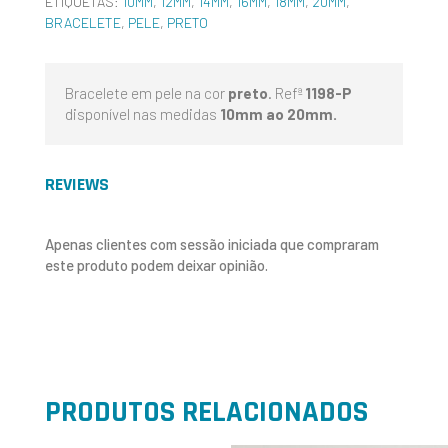
ETIQUETAS:
10MM
,
12MM
,
14MM
,
16MM
,
18MM
,
20MM
,
BRACELETE
,
PELE
,
PRETO
Bracelete em pele na cor
preto
. Refª
1198-P
disponível nas medidas
10mm ao 20mm.
REVIEWS
Apenas clientes com sessão iniciada que compraram
este produto podem deixar opinião.
PRODUTOS RELACIONADOS