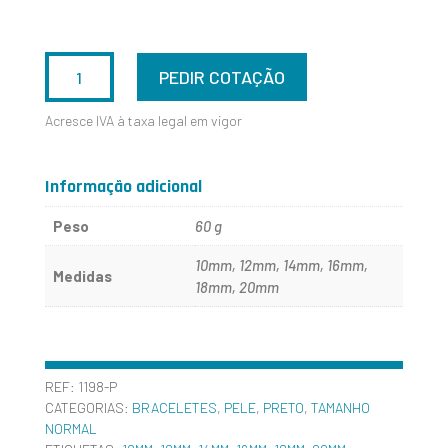
QUANTIDADE
PEDIR COTAÇÃO
DE
Acresce IVA à taxa legal em vigor
1198-
P
Informação adicional
Peso
60 g
10mm, 12mm, 14mm, 16mm,
Medidas
18mm, 20mm
REF:
1198-P
CATEGORIAS:
BRACELETES
,
PELE
,
PRETO
,
TAMANHO
NORMAL