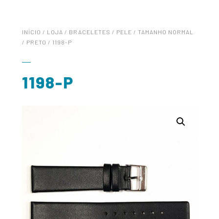
INÍCIO
/
LOJA
/
BRACELETES
/
PELE
/
TAMANHO NORMAL
/
PRETO
/ 1198-P
1198-P