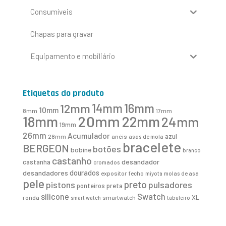
Consumíveis
Chapas para gravar
Equipamento e mobiliário
Etiquetas do produto
16mm
12mm
14mm
10mm
8mm
17mm
20mm
18mm
22mm
24mm
19mm
26mm
Acumulador
azul
28mm
anéis
asas de mola
bracelete
BERGEON
botões
bobine
branco
castanho
desandador
castanha
cromados
desandadores
dourados
expositor
fecho
molas de asa
miyota
pele
preto
pistons
pulsadores
ponteiros
preta
Swatch
silicone
XL
ronda
smartwatch
smart watch
tabuleiro