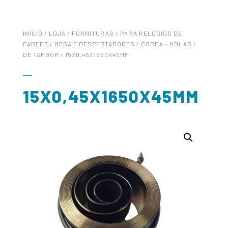
INÍCIO
/
LOJA
/
FORNITURAS
/
PARA RELÓGIOS DE
PAREDE / MESA E DESPERTADORES
/
CORDA - MOLAS
/
DE TAMBOR
/ 15X0,45X1650X45MM
15X0,45X1650X45MM