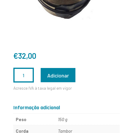
€
32,00
QUANTIDADE
Adicionar
DE
Acresce IVA à taxa legal em vigor
15X0,45X1650X45MM
Informação adicional
Peso
150 g
Corda
Tambor