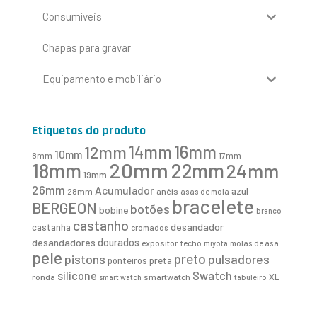
Consumíveis
Chapas para gravar
Equipamento e mobiliário
Etiquetas do produto
16mm
12mm
14mm
10mm
8mm
17mm
20mm
18mm
22mm
24mm
19mm
26mm
Acumulador
azul
28mm
anéis
asas de mola
bracelete
BERGEON
botões
bobine
branco
castanho
desandador
castanha
cromados
desandadores
dourados
expositor
fecho
molas de asa
miyota
pele
preto
pistons
pulsadores
ponteiros
preta
Swatch
silicone
XL
ronda
smartwatch
smart watch
tabuleiro