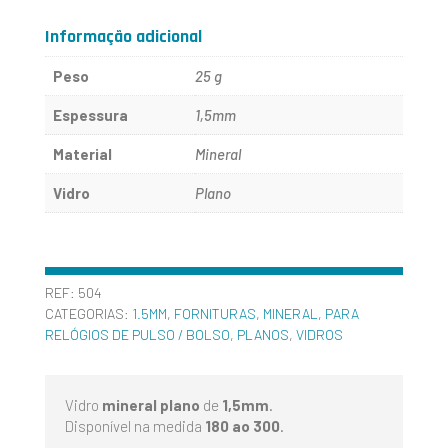
AO
Informação adicional
300
Peso
25 g
Espessura
1,5mm
Material
Mineral
Vidro
Plano
REF:
504
CATEGORIAS:
1.5MM
,
FORNITURAS
,
MINERAL
,
PARA
RELÓGIOS DE PULSO / BOLSO
,
PLANOS
,
VIDROS
Vidro
mineral plano
de
1,5mm
.
Disponível na medida
180 ao 300
.