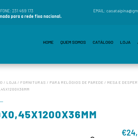
231 469 173
casataipina@gm
EFONE:
EMAIL:
ada para a rede fixa nacional.
HOME
QUEM SOMOS
CATÁLOGO
LOJA
IO
/
LOJA
/
FORNITURAS
/
PARA RELÓGIOS DE PAREDE / MESA E DESPE
,45X1200X36MM
9X0,45X1200X36MM
€
24