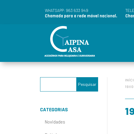
963 633 949
WHATSAPP:
TEL
Chamada para a rede móvel nacional.
Cham
INÍC
19X0
1
CATEGORIAS
Novidades