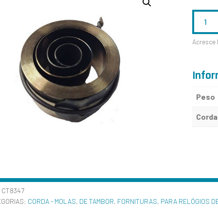
QUANTID
DE
Acresce 
19X0,45X
Infor
Peso
Corda
:
CT8347
EGORIAS:
CORDA - MOLAS
,
DE TAMBOR
,
FORNITURAS
,
PARA RELÓGIOS D