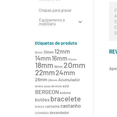
C
Chapas para gravar
A
Equipamento e
E
mobiliário
C
D
Etiquetas do produto
12mm
RE
10mm
8mm
16mm
14mm
17mm
20mm
18mm
19mm
Ape
22mm
24mm
26mm
Acumulador
28mm
azul
anéis
asas de mola
BERGEON
bobine
bracelete
botões
castanho
castanha
branco
desandador
cromados