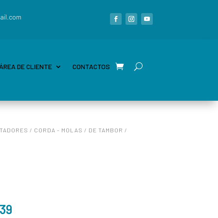
ail.com
ÁREA DE CLIENTE
CONTACTOS
RTADORES
/
CORDA - MOLAS
/
DE TAMBOR
/
,39