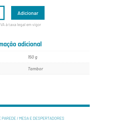
ADE
Adicionar
IVA à taxa legal em vigor
1200X36MM
mação adicional
150 g
Tambor
E PAREDE / MESA E DESPERTADORES