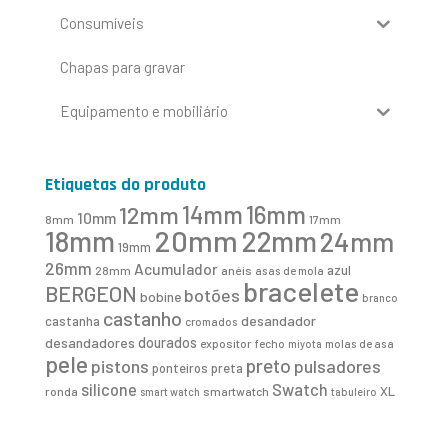
Consumíveis
Chapas para gravar
Equipamento e mobiliário
Etiquetas do produto
16mm
12mm
14mm
10mm
8mm
17mm
20mm
18mm
22mm
24mm
19mm
26mm
Acumulador
azul
28mm
anéis
asas de mola
bracelete
BERGEON
botões
bobine
branco
castanho
desandador
castanha
cromados
desandadores
dourados
expositor
fecho
molas de asa
miyota
pele
preto
pistons
pulsadores
ponteiros
preta
Swatch
silicone
XL
ronda
smartwatch
smart watch
tabuleiro