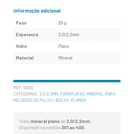
AO
Informação adicional
400
Peso
25 g
Espessura
2,0/2,2mm
Vidro
Plano
Material
Mineral
REF:
505G
CATEGORIAS:
2.0-2.2MM
,
FORNITURAS
,
MINERAL
,
PARA
RELÓGIOS DE PULSO / BOLSO
,
PLANOS
Vidro
mineral plano
de
2,0/2,2mm
.
Disponível na medida
301 ao 400
.