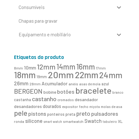
Consumíveis
Chapas para gravar
Equipamento e mobiliário
Etiquetas do produto
16mm
12mm
14mm
10mm
8mm
17mm
20mm
18mm
22mm
24mm
19mm
26mm
Acumulador
azul
28mm
anéis
asas de mola
bracelete
BERGEON
botões
bobine
branco
castanho
desandador
castanha
cromados
desandadores
dourados
expositor
fecho
molas de asa
miyota
pele
preto
pistons
pulsadores
ponteiros
preta
Swatch
silicone
XL
ronda
smartwatch
smart watch
tabuleiro