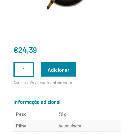
€
24,39
QUANTIDADE
Adicionar
DE
Acresce IVA à taxa legal em vigor
302324L
Informação adicional
Peso
30 g
Pilha
Acumulador