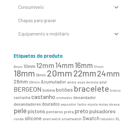
Consumíveis
Chapas para gravar
Equipamento e mobiliário
Etiquetas do produto
16mm
12mm
14mm
10mm
8mm
17mm
20mm
18mm
22mm
24mm
19mm
26mm
Acumulador
azul
28mm
anéis
asas de mola
bracelete
BERGEON
botões
bobine
branco
castanho
desandador
castanha
cromados
desandadores
dourados
expositor
fecho
molas de asa
miyota
pele
preto
pistons
pulsadores
ponteiros
preta
Swatch
silicone
XL
ronda
smartwatch
smart watch
tabuleiro