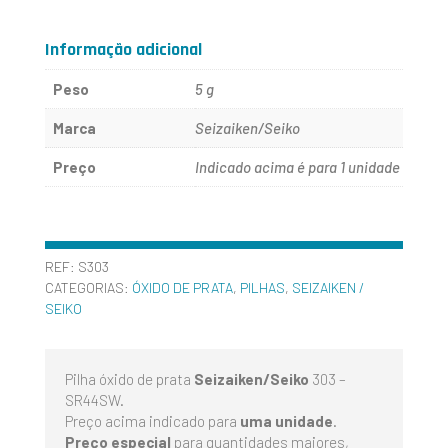
303
-
Informação adicional
SR44SW
Peso
5 g
-
Marca
Seizaiken/Seiko
SEIZAIKEN
Preço
Indicado acima é para 1 unidade
-
SEIKO
REF:
S303
CATEGORIAS:
ÓXIDO DE PRATA
,
PILHAS
,
SEIZAIKEN /
SEIKO
Pilha óxido de prata
Seizaiken/Seiko
303 –
SR44SW.
Preço acima indicado para
uma unidade
.
Preço especial
para quantidades maiores,