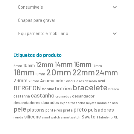
Consumíveis
Chapas para gravar
Equipamento e mobiliário
Etiquetas do produto
16mm
12mm
14mm
10mm
8mm
17mm
20mm
18mm
22mm
24mm
19mm
26mm
Acumulador
azul
28mm
anéis
asas de mola
bracelete
BERGEON
botões
bobine
branco
castanho
desandador
castanha
cromados
desandadores
dourados
expositor
fecho
molas de asa
miyota
pele
preto
pistons
pulsadores
ponteiros
preta
Swatch
silicone
XL
ronda
smartwatch
smart watch
tabuleiro