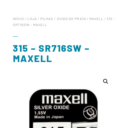
INÍCIO
/
LOJA
/
PILHAS
/
ÓXIDO DE PRATA
/
MAXELL
/ 315 –
SR716SW – MAXELL
315 – SR716SW –
MAXELL