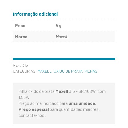
315
-
Informação adicional
SR716SW
Peso
5 g
-
Marca
Maxell
MAXELL
REF:
315
CATEGORIAS:
MAXELL
,
ÓXIDO DE PRATA
,
PILHAS
Pilha óxido de prata
Maxell
315 – SR716SW, com
1,55V.
Preço acima indicado para
uma unidade
.
Preço especial
para quantidades maiores,
contacte-nos!