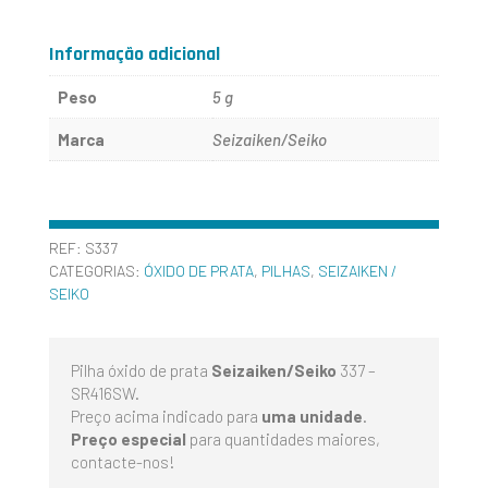
337
-
Informação adicional
SR416SW
Peso
5 g
-
Marca
Seizaiken/Seiko
SEIZAIKEN
-
SEIKO
REF:
S337
CATEGORIAS:
ÓXIDO DE PRATA
,
PILHAS
,
SEIZAIKEN /
SEIKO
Pilha óxido de prata
Seizaiken/Seiko
337 –
SR416SW.
Preço acima indicado para
uma unidade
.
Preço especial
para quantidades maiores,
contacte-nos!