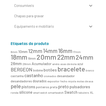
Consumíveis
Chapas para gravar
Equipamento e mobiliário
Etiquetas do produto
16mm
12mm
14mm
10mm
8mm
17mm
20mm
18mm
22mm
24mm
19mm
26mm
Acumulador
azul
28mm
anéis
asas de mola
bracelete
BERGEON
botões
bobine
branco
castanho
desandador
castanha
cromados
desandadores
dourados
expositor
fecho
molas de asa
miyota
pele
preto
pistons
pulsadores
ponteiros
preta
Swatch
silicone
XL
ronda
smartwatch
smart watch
tabuleiro