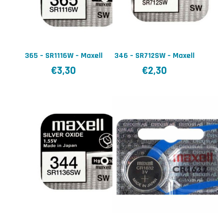
365 – SR1116W – Maxell
346 – SR712SW – Maxell
€
3,30
€
2,30