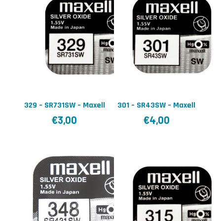
329 – SR731SW – Maxell
301 – SR43SW – Maxell
€
3,00
€
4,00