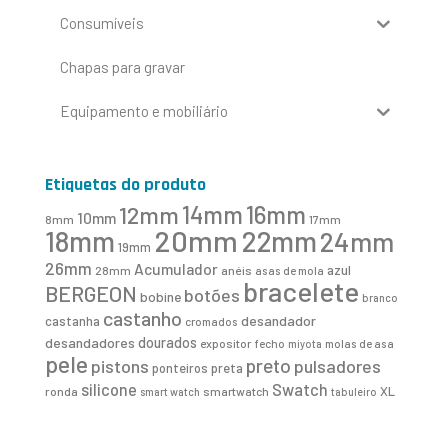
Consumíveis
Chapas para gravar
Equipamento e mobiliário
Etiquetas do produto
16mm
12mm
14mm
10mm
8mm
17mm
20mm
18mm
22mm
24mm
19mm
26mm
Acumulador
azul
28mm
anéis
asas de mola
bracelete
BERGEON
botões
bobine
branco
castanho
desandador
castanha
cromados
desandadores
dourados
expositor
fecho
molas de asa
miyota
pele
preto
pistons
pulsadores
ponteiros
preta
Swatch
silicone
XL
ronda
smartwatch
smart watch
tabuleiro