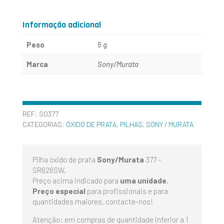
377
-
Informação adicional
SR626SW
Peso
5 g
-
Marca
Sony/Murata
MURATA
REF:
SO377
CATEGORIAS:
ÓXIDO DE PRATA
,
PILHAS
,
SONY / MURATA
Pilha óxido de prata
Sony/Murata
377 –
SR626SW.
Preço acima indicado para
uma unidade
.
Preço especial
para profissionais e para
quantidades maiores, contacte-nos!
Atenção: em compras de quantidade inferior a 1