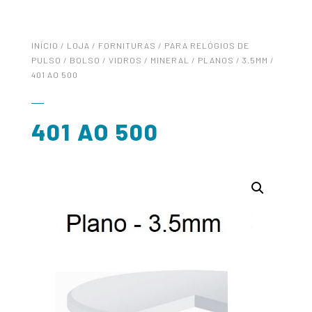
INÍCIO
/
LOJA
/
FORNITURAS
/
PARA RELÓGIOS DE
PULSO / BOLSO
/
VIDROS
/
MINERAL
/
PLANOS
/
3.5MM
/
401 AO 500
401 AO 500