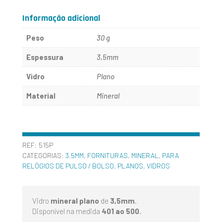
AO
Informação adicional
500
Peso
30 g
Espessura
3,5mm
Vidro
Plano
Material
Mineral
REF:
515P
CATEGORIAS:
3.5MM
,
FORNITURAS
,
MINERAL
,
PARA
RELÓGIOS DE PULSO / BOLSO
,
PLANOS
,
VIDROS
Vidro
mineral plano
de
3,5mm
.
Disponível na medida
401 ao 500
.