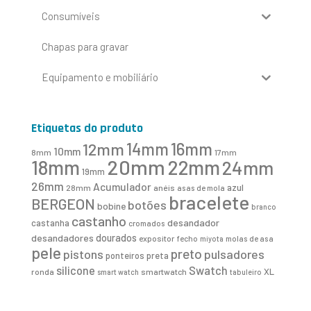
Consumíveis
Chapas para gravar
Equipamento e mobiliário
Etiquetas do produto
16mm
12mm
14mm
10mm
8mm
17mm
20mm
18mm
22mm
24mm
19mm
26mm
Acumulador
azul
28mm
anéis
asas de mola
bracelete
BERGEON
botões
bobine
branco
castanho
desandador
castanha
cromados
desandadores
dourados
expositor
fecho
molas de asa
miyota
pele
preto
pistons
pulsadores
ponteiros
preta
Swatch
silicone
XL
ronda
smartwatch
smart watch
tabuleiro