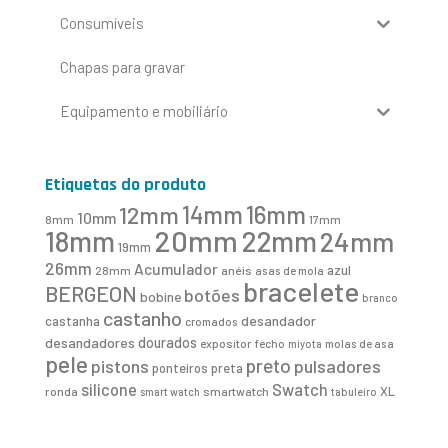
Consumíveis
Chapas para gravar
Equipamento e mobiliário
Etiquetas do produto
16mm
12mm
14mm
10mm
8mm
17mm
20mm
18mm
22mm
24mm
19mm
26mm
Acumulador
azul
28mm
anéis
asas de mola
bracelete
BERGEON
botões
bobine
branco
castanho
desandador
castanha
cromados
desandadores
dourados
expositor
fecho
molas de asa
miyota
pele
preto
pistons
pulsadores
ponteiros
preta
Swatch
silicone
XL
ronda
smartwatch
smart watch
tabuleiro