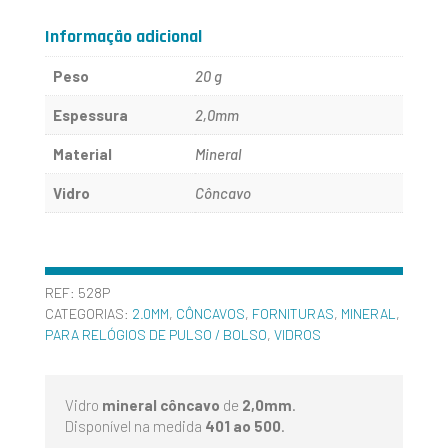
AO
Informação adicional
500
Peso
20 g
Espessura
2,0mm
Material
Mineral
Vidro
Côncavo
REF:
528P
CATEGORIAS:
2.0MM
,
CÔNCAVOS
,
FORNITURAS
,
MINERAL
,
PARA RELÓGIOS DE PULSO / BOLSO
,
VIDROS
Vidro
mineral côncavo
de
2,0mm
.
Disponível na medida
401 ao 500
.