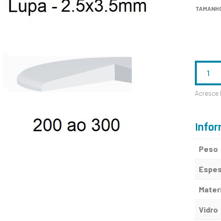
TAMANH
QUANTID
DE
Acresce 
200
AO
Infor
300
Peso
Espes
Mater
Vidro