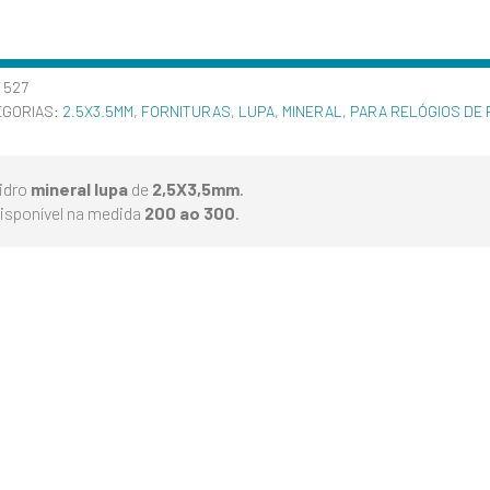
:
527
EGORIAS:
2.5X3.5MM
,
FORNITURAS
,
LUPA
,
MINERAL
,
PARA RELÓGIOS DE 
idro
mineral lupa
de
2,5X3,5mm
.
isponível na medida
200 ao 300
.