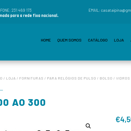
231 469 173
casataipina@gm
EFONE:
EMAIL:
ada para a rede fixa nacional.
HOME
QUEM SOMOS
CATÁLOGO
LOJA
IO
/
LOJA
/
FORNITURAS
/
PARA RELÓGIOS DE PULSO / BOLSO
/
VIDROS
00 AO 300
€
4,