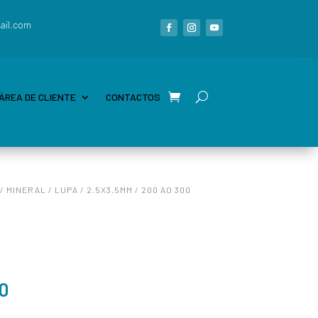
ail.com
ÁREA DE CLIENTE
CONTACTOS
/
MINERAL
/
LUPA
/
2.5X3.5MM
/ 200 AO 300
50