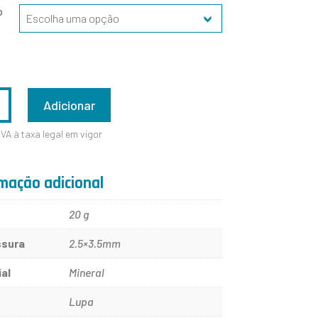
O
ADE
Adicionar
IVA à taxa legal em vigor
mação adicional
20 g
sura
2.5×3.5mm
ial
Mineral
Lupa