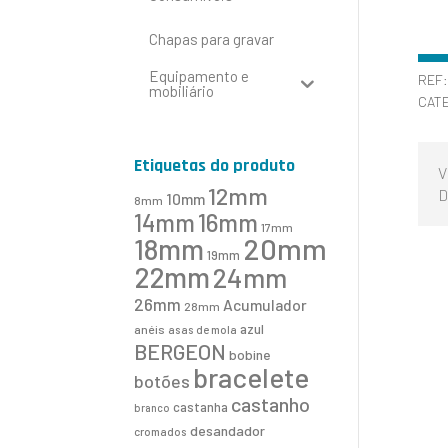
Chapas para gravar
Equipamento e
REF
mobiliário
CAT
Etiquetas do produto
V
12mm
D
10mm
8mm
16mm
14mm
17mm
20mm
18mm
19mm
22mm
24mm
26mm
Acumulador
28mm
azul
anéis
asas de mola
BERGEON
bobine
bracelete
botões
castanho
castanha
branco
desandador
cromados