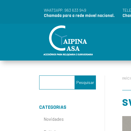
963 633 949
WHATSAPP:
TEL
Chamada para a rede móvel nacional.
Cham
INÍC
S
CATEGORIAS
Novidades