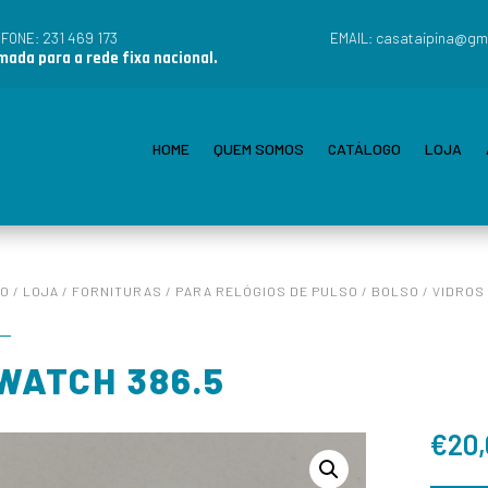
231 469 173
casataipina@gm
EFONE:
EMAIL:
ada para a rede fixa nacional.
HOME
QUEM SOMOS
CATÁLOGO
LOJA
IO
/
LOJA
/
FORNITURAS
/
PARA RELÓGIOS DE PULSO / BOLSO
/
VIDROS
WATCH 386.5
€
20