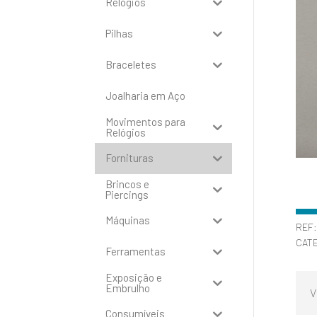
Relógios
Pilhas
Braceletes
Joalharia em Aço
Movimentos para
Relógios
Fornituras
Brincos e
Piercings
Máquinas
REF
CAT
Ferramentas
Exposição e
Embrulho
V
Consumíveis