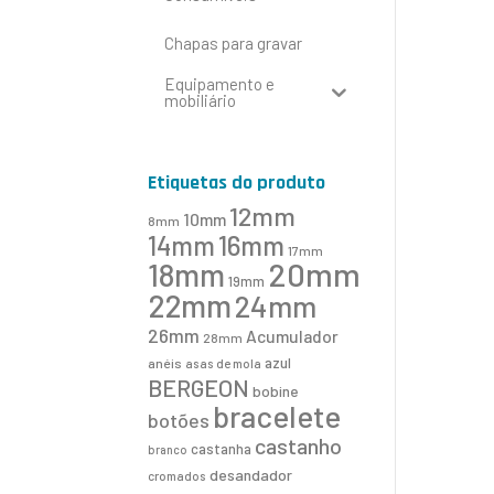
Chapas para gravar
Equipamento e
mobiliário
Etiquetas do produto
12mm
10mm
8mm
16mm
14mm
17mm
20mm
18mm
19mm
22mm
24mm
26mm
Acumulador
28mm
azul
anéis
asas de mola
BERGEON
bobine
bracelete
botões
castanho
castanha
branco
desandador
cromados