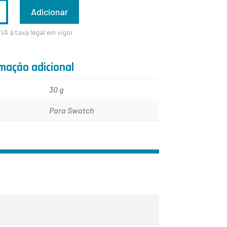
ADE
Adicionar
IVA à taxa legal em vigor
mação adicional
30 g
Para Swatch