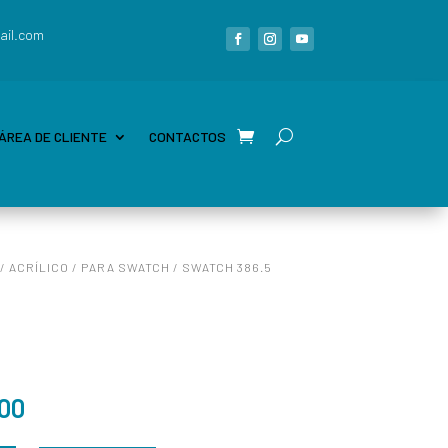
ail.com
ÁREA DE CLIENTE
CONTACTOS
/
ACRÍLICO
/
PARA SWATCH
/ SWATCH 386.5
,00