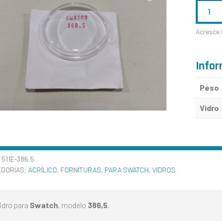
QUANTID
DE
Acresce 
SWATCH
386.5
Infor
Peso
Vidro
:
511E-386.5
EGORIAS:
ACRÍLICO
,
FORNITURAS
,
PARA SWATCH
,
VIDROS
idro para
Swatch
, modelo
386,5
.