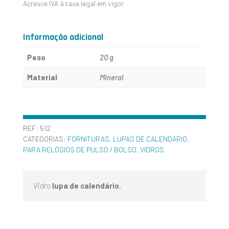
Acresce IVA à taxa legal em vigor
LUPA
DE
Informação adicional
CALENDÁRIO
Peso
20 g
Material
Mineral
REF:
512
CATEGORIAS:
FORNITURAS
,
LUPAS DE CALENDÁRIO
,
PARA RELÓGIOS DE PULSO / BOLSO
,
VIDROS
Vidro
lupa de calendário
.