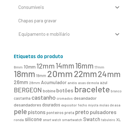
Consumíveis
Chapas para gravar
Equipamento e mobiliário
Etiquetas do produto
16mm
12mm
14mm
10mm
8mm
17mm
20mm
18mm
22mm
24mm
19mm
26mm
Acumulador
azul
28mm
anéis
asas de mola
bracelete
BERGEON
botões
bobine
branco
castanho
desandador
castanha
cromados
desandadores
dourados
expositor
fecho
molas de asa
miyota
pele
preto
pistons
pulsadores
ponteiros
preta
Swatch
silicone
XL
ronda
smartwatch
smart watch
tabuleiro