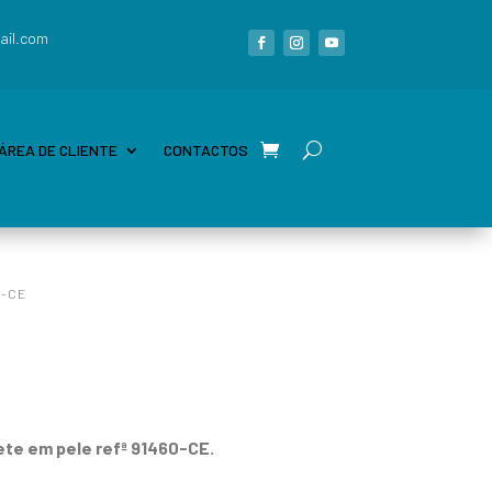
ail.com
ÁREA DE CLIENTE
CONTACTOS
0-CE
ete em pele refª 91460-CE.