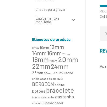
Chapas para gravar
REF
CAT
Equipamento e
mobiliário
B
Etiquetas do produto
12mm
10mm
8mm
RE
16mm
14mm
17mm
20mm
18mm
19mm
22mm
24mm
Ape
26mm
Acumulador
28mm
azul
anéis
asas de mola
BERGEON
bobine
bracelete
botões
castanho
castanha
branco
desandador
cromados