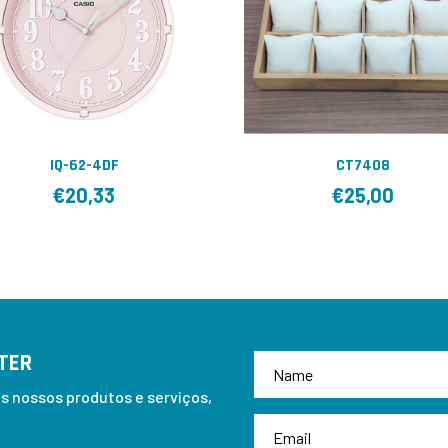
IQ-62-4DF
CT7408
€
20,33
€
25,00
TER
 nossos produtos e serviços,