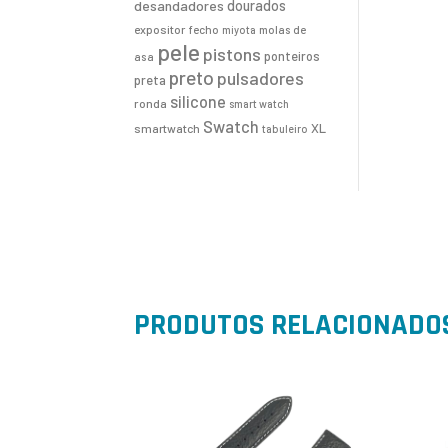
desandadores
dourados
expositor
fecho
molas de
miyota
pele
pistons
ponteiros
asa
preto
pulsadores
preta
silicone
ronda
smart watch
Swatch
XL
smartwatch
tabuleiro
PRODUTOS RELACIONADO