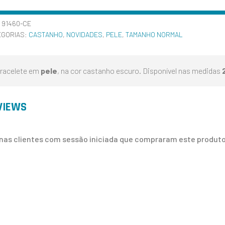
:
91460-CE
EGORIAS:
CASTANHO
,
NOVIDADES
,
PELE
,
TAMANHO NORMAL
racelete em
pele
, na cor castanho escuro. Disponível nas medidas
VIEWS
nas clientes com sessão iniciada que compraram este produto