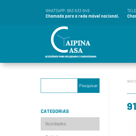
963 633 949
WHATSAPP:
TEL
Chamada para a rede móvel nacional.
Cham
INÍC
9
CATEGORIAS
Novidades