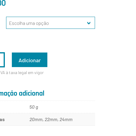
00
ADE
Adicionar
IVA à taxa legal em vigor
mação adicional
50 g
as
20mm, 22mm, 24mm