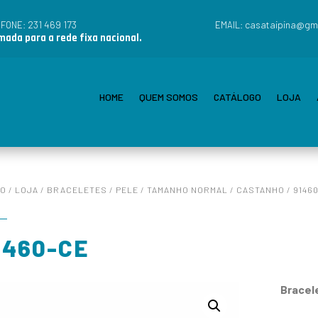
231 469 173
casataipina@gm
EFONE:
EMAIL:
ada para a rede fixa nacional.
HOME
QUEM SOMOS
CATÁLOGO
LOJA
IO
/
LOJA
/
BRACELETES
/
PELE
/
TAMANHO NORMAL
/
CASTANHO
/ 9146
1460-CE
Bracel