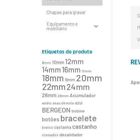
Chapas para gravar
S
Equipamento e
M
mobiliário
V
Etiquetas do produto
12mm
RE
10mm
8mm
16mm
14mm
17mm
20mm
18mm
19mm
Ape
22mm
24mm
26mm
Acumulador
28mm
azul
anéis
asas de mola
BERGEON
bobine
bracelete
botões
castanho
castanha
branco
desandador
cromados