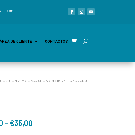
ail.com
ÁREA DE CLIENTE
CONTACTOS
ICO
/
COM ZIP
/
GRAVADOS
/ 9X16CM – GRAVADO
0
–
€
35,00