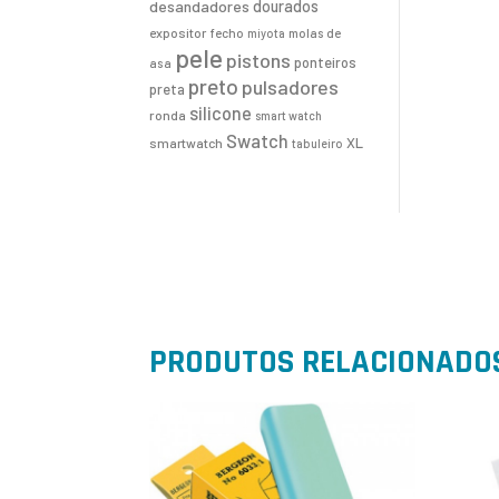
desandadores
dourados
expositor
fecho
molas de
miyota
pele
pistons
ponteiros
asa
preto
pulsadores
preta
silicone
ronda
smart watch
Swatch
XL
smartwatch
tabuleiro
PRODUTOS RELACIONADO