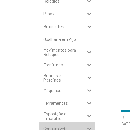
Relógios
Pilhas
Braceletes
Joalharia em Aço
Movimentos para
Relógios
Fornituras
Brincos e
Piercings
Máquinas
Ferramentas
Exposição e
REF
Embrulho
CAT
Consumíveis