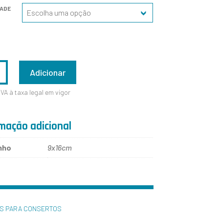
DADE
ADE
Adicionar
IVA à taxa legal em vigor
mação adicional
nho
9x16cm
ES PARA CONSERTOS