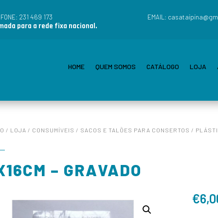
231 469 173
casataipina@gm
EFONE:
EMAIL:
ada para a rede fixa nacional.
HOME
QUEM SOMOS
CATÁLOGO
LOJA
IO
/
LOJA
/
CONSUMÍVEIS
/
SACOS E TALÕES PARA CONSERTOS
/
PLÁST
X16CM – GRAVADO
€
6,0