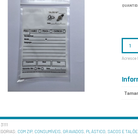
QUANTI
QUANTID
DE
Acresce 
9X16CM
–
Infor
GRAVADO
Tama
:
3111
EGORIAS:
COM ZIP
,
CONSUMÍVEIS
,
GRAVADOS
,
PLÁSTICO
,
SACOS E TALÕ