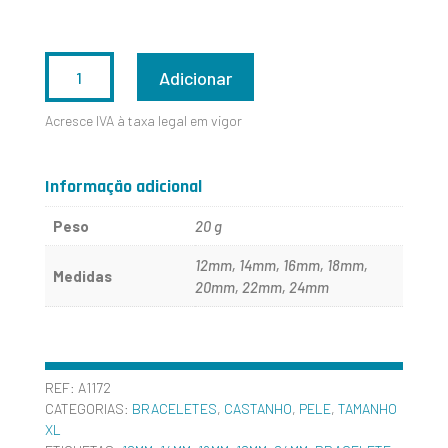
QUANTIDADE
Adicionar
DE
Acresce IVA à taxa legal em vigor
A1172
Informação adicional
Peso
20 g
12mm, 14mm, 16mm, 18mm,
Medidas
20mm, 22mm, 24mm
REF:
A1172
CATEGORIAS:
BRACELETES
,
CASTANHO
,
PELE
,
TAMANHO
XL