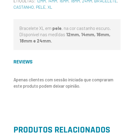
ETIQUETAS:
12MM
,
14MM
,
16MM
,
18MM
,
24MM
,
BRACELETE
,
CASTANHO
,
PELE
,
XL
Bracelete XL em
pele
, na cor castanho escuro.
Disponível nas medidas
12mm, 14mm, 16mm,
18mm e 24mm.
REVIEWS
Apenas clientes com sessão iniciada que compraram
este produto podem deixar opinião.
PRODUTOS RELACIONADOS