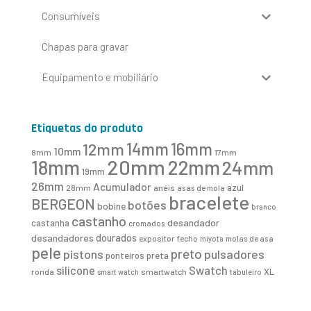
Consumíveis
Chapas para gravar
Equipamento e mobiliário
Etiquetas do produto
16mm
12mm
14mm
10mm
8mm
17mm
20mm
18mm
22mm
24mm
19mm
26mm
Acumulador
azul
28mm
anéis
asas de mola
bracelete
BERGEON
botões
bobine
branco
castanho
desandador
castanha
cromados
desandadores
dourados
expositor
fecho
molas de asa
miyota
pele
preto
pistons
pulsadores
ponteiros
preta
Swatch
silicone
XL
ronda
smartwatch
smart watch
tabuleiro