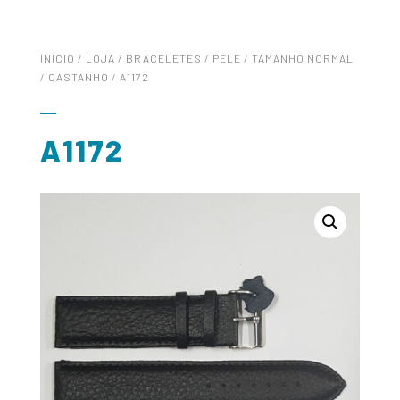
INÍCIO
/
LOJA
/
BRACELETES
/
PELE
/
TAMANHO NORMAL
/
CASTANHO
/ A1172
A1172