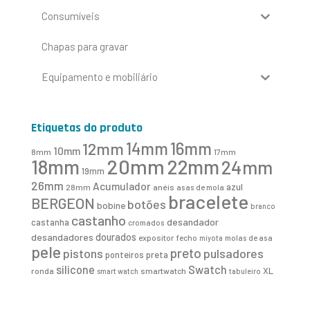
Consumíveis
Chapas para gravar
Equipamento e mobiliário
Etiquetas do produto
16mm
12mm
14mm
10mm
8mm
17mm
20mm
18mm
22mm
24mm
19mm
26mm
Acumulador
azul
28mm
anéis
asas de mola
bracelete
BERGEON
botões
bobine
branco
castanho
desandador
castanha
cromados
desandadores
dourados
expositor
fecho
molas de asa
miyota
pele
preto
pistons
pulsadores
ponteiros
preta
Swatch
silicone
XL
ronda
smartwatch
smart watch
tabuleiro