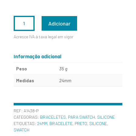
QUANTIDADE
Adicionar
DE
Acresce IVA à taxa legal em vigor
A1438-
PRETO
Informação adicional
24MM
Peso
35 g
Medidas
24mm
REF:
A1438-P
CATEGORIAS:
BRACELETES
,
PARA SWATCH
,
SILICONE
ETIQUETAS:
24MM
,
BRACELETE
,
PRETO
,
SILICONE
,
SWATCH