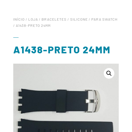
INÍCIO
/
LOJA
/
BRACELETES
/
SILICONE
/
PARA SWATCH
/ A1438-PRETO 24MM
A1438-PRETO 24MM