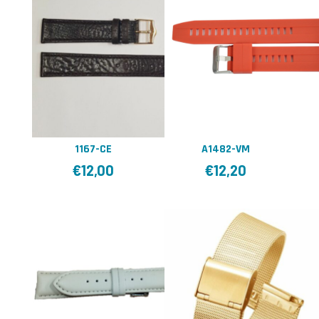
1167-CE
A1482-VM
€
12,00
€
12,20