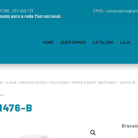
231 469 173
casataipina@gm
EFONE:
EMAIL:
ada para a rede fixa nacional.
HOME
QUEM SOMOS
CATÁLOGO
LOJA
IO
/
LOJA
/
BRACELETES
/
SILICONE
/
PARA SMART WATCHES
/ A1476-B
1476-B
Bracel