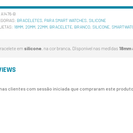
:
A1476-B
EGORIAS:
BRACELETES
,
PARA SMART WATCHES
,
SILICONE
QUETAS:
18MM
,
20MM
,
22MM
,
BRACELETE
,
BRANCO
,
SILICONE
,
SMARTWAT
racelete em
silicone
, na cor branca. Disponível nas medidas
18mm 
VIEWS
nas clientes com sessão iniciada que compraram este produto