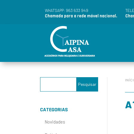
963 633 949
WHATSAPP:
TEL
Chamada para a rede móvel nacional.
Cham
INÍC
A
CATEGORIAS
Novidades