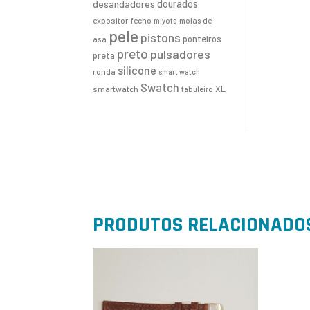
desandadores
dourados
expositor
fecho
molas de
miyota
pele
pistons
ponteiros
asa
preto
pulsadores
preta
silicone
ronda
smart watch
Swatch
XL
smartwatch
tabuleiro
PRODUTOS RELACIONADO