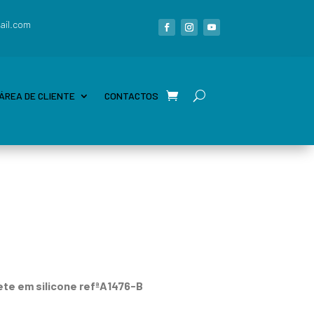
ail.com
ÁREA DE CLIENTE
CONTACTOS
ete em silicone refªA1476-B