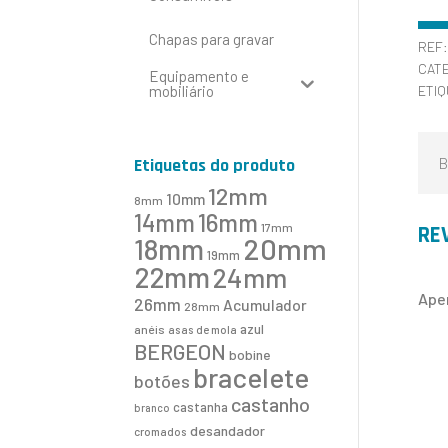
Chapas para gravar
REF
CAT
Equipamento e
mobiliário
ETI
B
Etiquetas do produto
12mm
10mm
8mm
16mm
14mm
17mm
RE
20mm
18mm
19mm
22mm
24mm
Ape
26mm
Acumulador
28mm
azul
anéis
asas de mola
BERGEON
bobine
bracelete
botões
castanho
castanha
branco
desandador
cromados