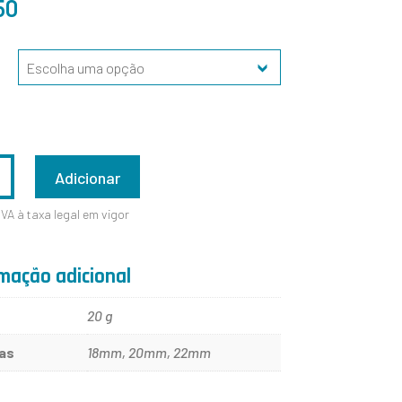
50
ADE
Adicionar
IVA à taxa legal em vigor
mação adicional
20 g
as
18mm, 20mm, 22mm