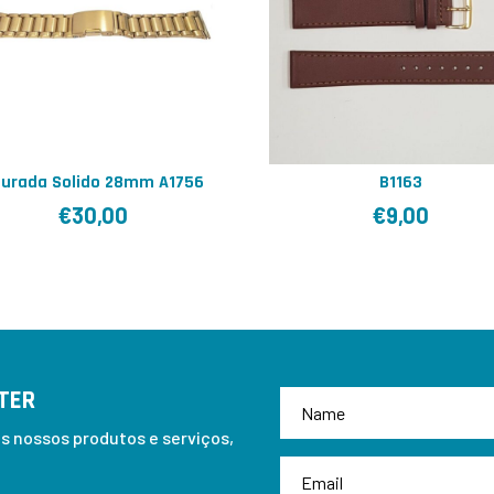
urada Solido 28mm A1756
B1163
€
30,00
€
9,00
TER
 nossos produtos e serviços,