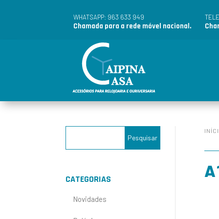
963 633 949
WHATSAPP:
TEL
Chamada para a rede móvel nacional.
Cham
INÍC
A
CATEGORIAS
Novidades