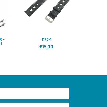
R –
1170-1
91
€
15,00