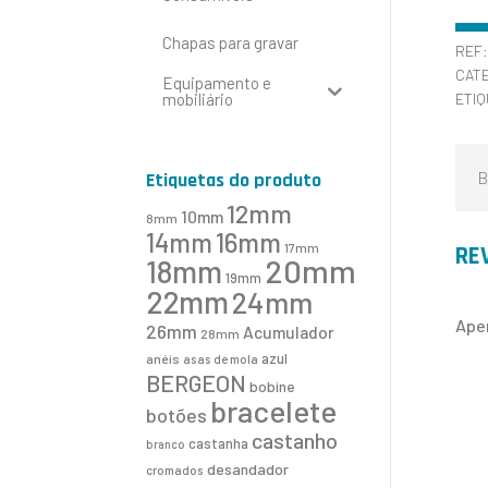
Chapas para gravar
REF
CAT
Equipamento e
mobiliário
ETI
B
Etiquetas do produto
12mm
10mm
8mm
16mm
14mm
17mm
RE
20mm
18mm
19mm
22mm
24mm
Ape
26mm
Acumulador
28mm
azul
anéis
asas de mola
BERGEON
bobine
bracelete
botões
castanho
castanha
branco
desandador
cromados