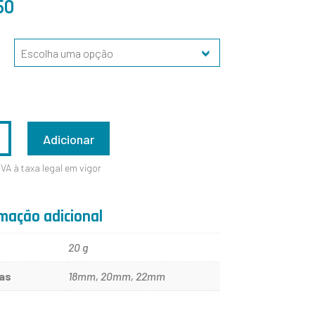
50
ADE
Adicionar
IVA à taxa legal em vigor
mação adicional
20 g
as
18mm, 20mm, 22mm