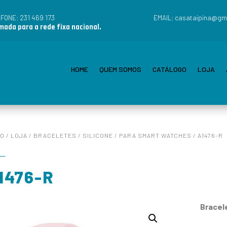
231 469 173
casataipina@gm
EFONE:
EMAIL:
ada para a rede fixa nacional.
HOME
QUEM SOMOS
CATÁLOGO
LOJA
IO
/
LOJA
/
BRACELETES
/
SILICONE
/
PARA SMART WATCHES
/ A1476-R
1476-R
Bracel