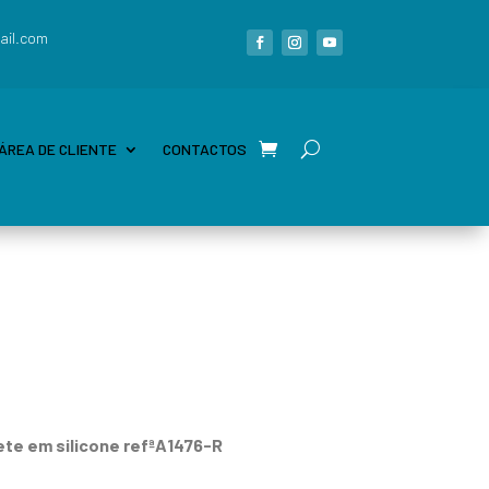
ail.com
ÁREA DE CLIENTE
CONTACTOS
ete em silicone refªA1476-R