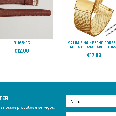
91165-CC
MALHA FINA – FECHO CORRE
MOLA DE ASA FÁCIL – F16
€
12,00
€
17,89
TER
 nossos produtos e serviços,