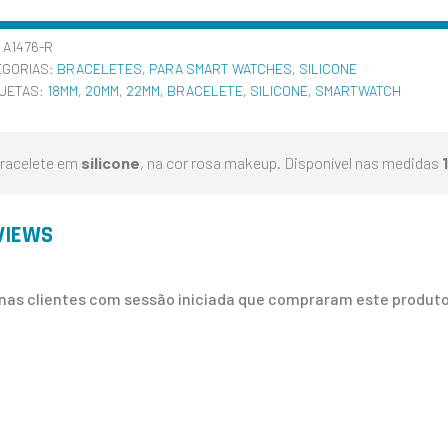
:
A1476-R
EGORIAS:
BRACELETES
,
PARA SMART WATCHES
,
SILICONE
QUETAS:
18MM
,
20MM
,
22MM
,
BRACELETE
,
SILICONE
,
SMARTWATCH
racelete em
silicone
, na cor rosa makeup. Disponível nas medidas
VIEWS
nas clientes com sessão iniciada que compraram este produto