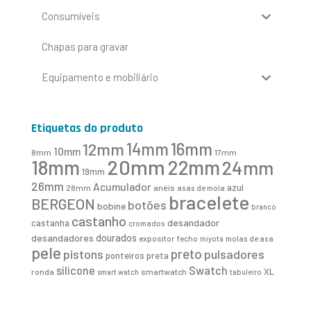
Consumíveis
Chapas para gravar
Equipamento e mobiliário
Etiquetas do produto
16mm
12mm
14mm
10mm
8mm
17mm
20mm
18mm
22mm
24mm
19mm
26mm
Acumulador
azul
28mm
anéis
asas de mola
bracelete
BERGEON
botões
bobine
branco
castanho
desandador
castanha
cromados
desandadores
dourados
expositor
fecho
molas de asa
miyota
pele
preto
pistons
pulsadores
ponteiros
preta
Swatch
silicone
XL
ronda
smartwatch
smart watch
tabuleiro