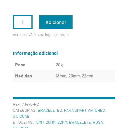
QUANTIDADE
Adicionar
DE
Acresce IVA à taxa legal em vigor
A1476-
R2
Informação adicional
Peso
20 g
Medidas
18mm, 20mm, 22mm
REF:
A1476-R2
CATEGORIAS:
BRACELETES
,
PARA SMART WATCHES
,
SILICONE
ETIQUETAS:
18MM
,
20MM
,
22MM
,
BRACELETE
,
ROSA
,