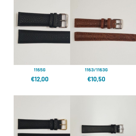
1165G
1163/1163G
€
12,00
€
10,50