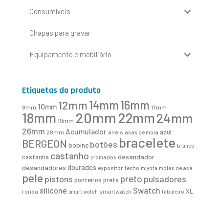
Consumíveis
Chapas para gravar
Equipamento e mobiliário
Etiquetas do produto
16mm
12mm
14mm
10mm
8mm
17mm
20mm
18mm
22mm
24mm
19mm
26mm
Acumulador
azul
28mm
anéis
asas de mola
bracelete
BERGEON
botões
bobine
branco
castanho
desandador
castanha
cromados
desandadores
dourados
expositor
fecho
molas de asa
miyota
pele
preto
pistons
pulsadores
ponteiros
preta
Swatch
silicone
XL
ronda
smartwatch
smart watch
tabuleiro