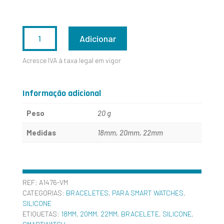
QUANTIDADE
Adicionar
DE
Acresce IVA à taxa legal em vigor
A1476-
VM
Informação adicional
Peso
20 g
Medidas
18mm, 20mm, 22mm
REF:
A1476-VM
CATEGORIAS:
BRACELETES
,
PARA SMART WATCHES
,
SILICONE
ETIQUETAS:
18MM
,
20MM
,
22MM
,
BRACELETE
,
SILICONE
,