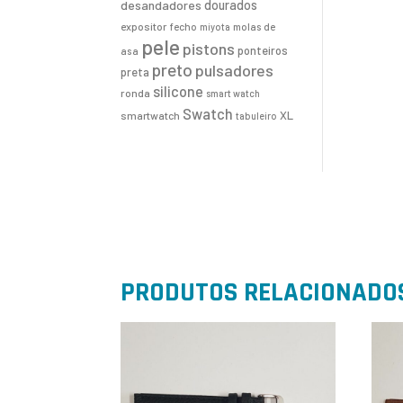
desandadores
dourados
expositor
fecho
molas de
miyota
pele
pistons
ponteiros
asa
preto
pulsadores
preta
silicone
ronda
smart watch
Swatch
XL
smartwatch
tabuleiro
PRODUTOS RELACIONADO