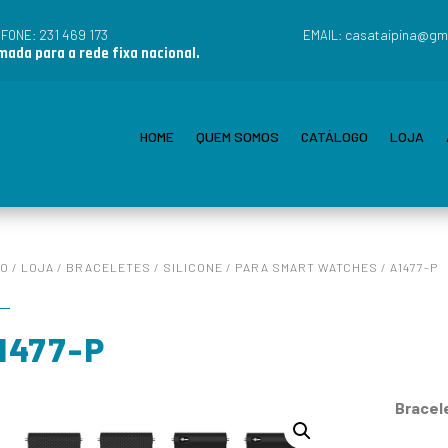
231 469 173
casataipina@gm
EFONE:
EMAIL:
ada para a rede fixa nacional.
HOME
QUEM SOMOS
CATÁLOGO
LOJA
IO
/
LOJA
/
BRACELETES
/
SILICONE
/
PARA SMART WATCHES
/ A1477-P
1477-P
Bracel