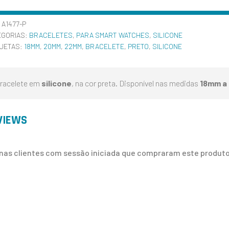
:
A1477-P
EGORIAS:
BRACELETES
,
PARA SMART WATCHES
,
SILICONE
QUETAS:
18MM
,
20MM
,
22MM
,
BRACELETE
,
PRETO
,
SILICONE
racelete em
silicone
, na cor preta. Disponível nas medidas
18mm a
VIEWS
nas clientes com sessão iniciada que compraram este produto