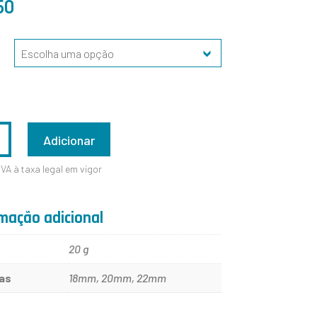
50
ADE
Adicionar
IVA à taxa legal em vigor
mação adicional
20 g
as
18mm, 20mm, 22mm