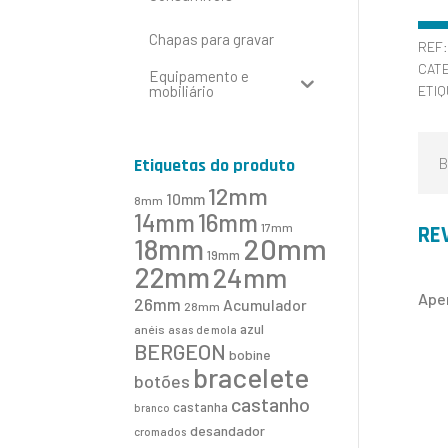
Chapas para gravar
REF
CAT
Equipamento e
mobiliário
ETI
B
Etiquetas do produto
12mm
10mm
8mm
16mm
14mm
17mm
RE
20mm
18mm
19mm
22mm
24mm
Ape
26mm
Acumulador
28mm
azul
anéis
asas de mola
BERGEON
bobine
bracelete
botões
castanho
castanha
branco
desandador
cromados