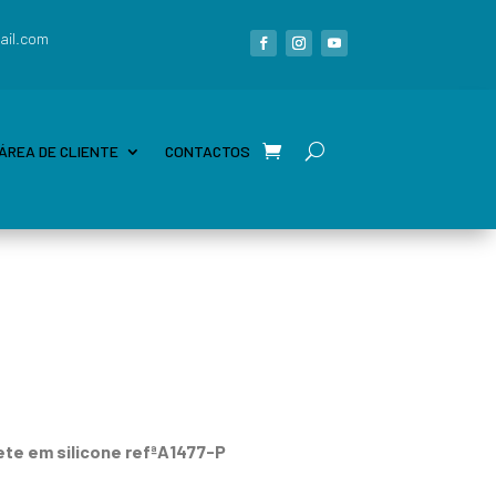
ail.com
ÁREA DE CLIENTE
CONTACTOS
ete em silicone refªA1477-P