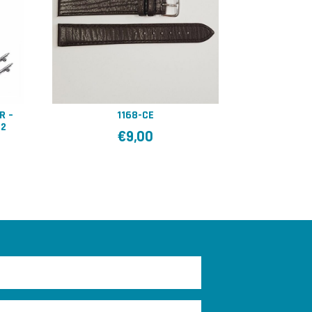
R –
1168-CE
92
€
9,00