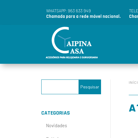
963 633 949
WHATSAPP:
TEL
Chamada para a rede móvel nacional.
Cham
INÍC
A
CATEGORIAS
Novidades