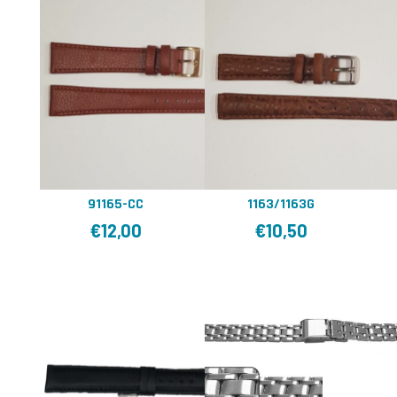
91165-CC
1163/1163G
€
12,00
€
10,50