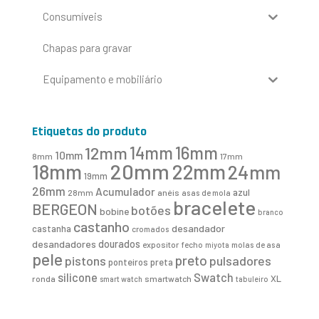
Consumíveis
Chapas para gravar
Equipamento e mobiliário
Etiquetas do produto
16mm
12mm
14mm
10mm
8mm
17mm
20mm
18mm
22mm
24mm
19mm
26mm
Acumulador
azul
28mm
anéis
asas de mola
bracelete
BERGEON
botões
bobine
branco
castanho
desandador
castanha
cromados
desandadores
dourados
expositor
fecho
molas de asa
miyota
pele
preto
pistons
pulsadores
ponteiros
preta
Swatch
silicone
XL
ronda
smartwatch
smart watch
tabuleiro