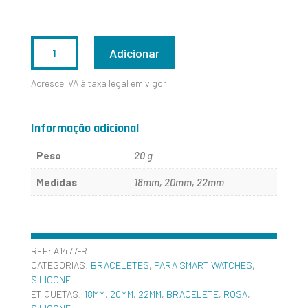
QUANTIDADE
Adicionar
DE
Acresce IVA à taxa legal em vigor
A1477-
R
Informação adicional
Peso
20 g
Medidas
18mm, 20mm, 22mm
REF:
A1477-R
CATEGORIAS:
BRACELETES
,
PARA SMART WATCHES
,
SILICONE
ETIQUETAS:
18MM
,
20MM
,
22MM
,
BRACELETE
,
ROSA
,