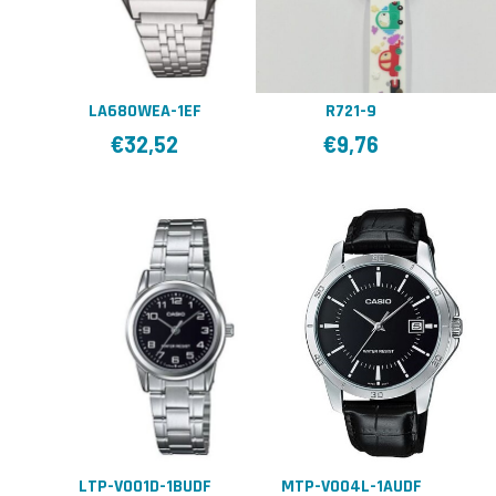
LA680WEA-1EF
R721-9
€
32,52
€
9,76
LTP-V001D-1BUDF
MTP-V004L-1AUDF