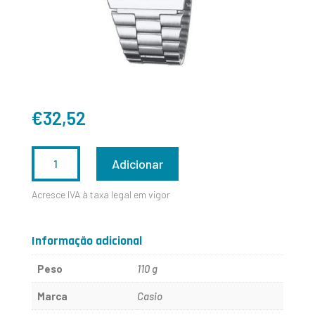
€
32,52
QUANTIDADE
Adicionar
DE
Acresce IVA à taxa legal em vigor
A168WA-
1YES
Informação adicional
Peso
110 g
Marca
Casio