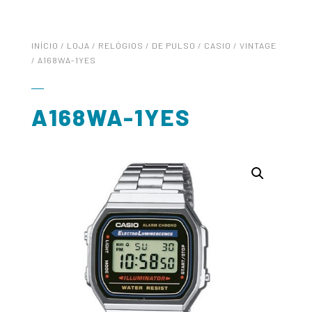
INÍCIO
/
LOJA
/
RELÓGIOS
/
DE PULSO
/
CASIO
/
VINTAGE
/ A168WA-1YES
A168WA-1YES