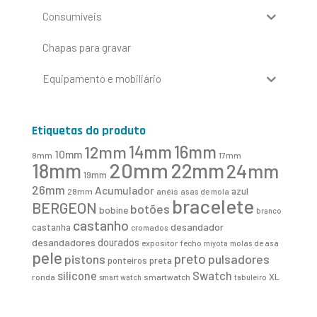
Consumíveis
Chapas para gravar
Equipamento e mobiliário
Etiquetas do produto
16mm
12mm
14mm
10mm
8mm
17mm
20mm
18mm
22mm
24mm
19mm
26mm
Acumulador
azul
28mm
anéis
asas de mola
bracelete
BERGEON
botões
bobine
branco
castanho
desandador
castanha
cromados
desandadores
dourados
expositor
fecho
molas de asa
miyota
pele
preto
pistons
pulsadores
ponteiros
preta
Swatch
silicone
XL
ronda
smartwatch
smart watch
tabuleiro