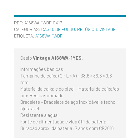
REF:
A168WA-1WDF-CX17
CATEGORIAS:
CASIO
,
DE PULSO
,
RELÓGIOS
,
VINTAGE
ETIQUETA:
A168WA-1WDF
Casio
Vintage A168WA-1YES
.
Informações básicas:
Tamanho da caixa (C × L × A) – 38.6 × 36.3 × 9.6
mm
Material da caixa e do bisel – Material da caixa/do
aro: Resina/cromado
Bracelete – Bracelete de aço inoxidável e fecho
ajustável
Resistente à água
Fonte de alimentação e vida útil da bateria –
Duração aprox. da bateria: 7 anos com CR2016