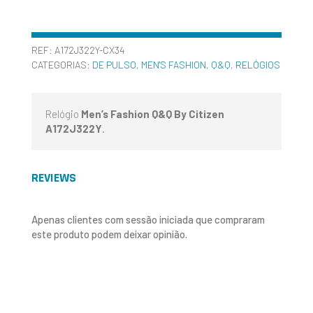
REF:
A172J322Y-CX34
CATEGORIAS:
DE PULSO
,
MEN'S FASHION
,
Q&Q
,
RELÓGIOS
Relógio
Men’s Fashion Q&Q By Citizen
A172J322Y
.
REVIEWS
Apenas clientes com sessão iniciada que compraram
este produto podem deixar opinião.