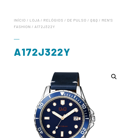
INÍCIO
/
LOJA
/
RELÓGIOS
/
DE PULSO
/
Q&Q
/
MEN'S
FASHION
/ A172J322Y
A172J322Y