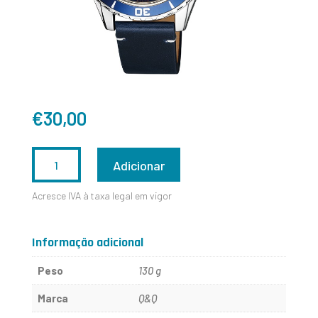
€
30,00
QUANTIDADE
Adicionar
DE
Acresce IVA à taxa legal em vigor
A172J322Y
Informação adicional
Peso
130 g
Marca
Q&Q