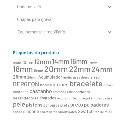
Consumíveis
Chapas para gravar
Equipamento e mobiliário
Etiquetas do produto
16mm
12mm
14mm
10mm
8mm
17mm
20mm
18mm
22mm
24mm
19mm
26mm
Acumulador
azul
28mm
anéis
asas de mola
bracelete
BERGEON
botões
bobine
branco
castanho
desandador
castanha
cromados
desandadores
dourados
expositor
fecho
molas de asa
miyota
pele
preto
pistons
pulsadores
ponteiros
preta
Swatch
silicone
XL
ronda
smartwatch
smart watch
tabuleiro