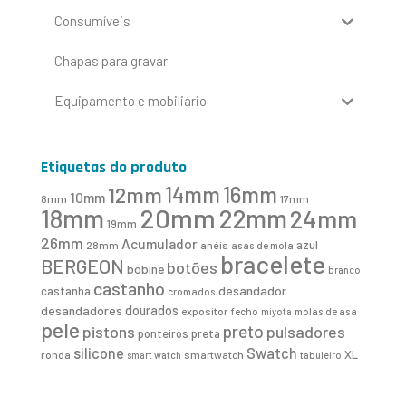
Consumíveis
Chapas para gravar
Equipamento e mobiliário
Etiquetas do produto
16mm
12mm
14mm
10mm
8mm
17mm
20mm
18mm
22mm
24mm
19mm
26mm
Acumulador
azul
28mm
anéis
asas de mola
bracelete
BERGEON
botões
bobine
branco
castanho
desandador
castanha
cromados
desandadores
dourados
expositor
fecho
molas de asa
miyota
pele
preto
pistons
pulsadores
ponteiros
preta
Swatch
silicone
XL
ronda
smartwatch
smart watch
tabuleiro