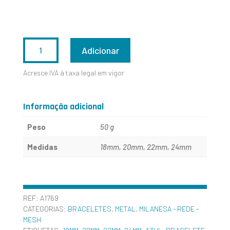
QUANTIDADE
Adicionar
DE
Acresce IVA à taxa legal em vigor
A1769
Informação adicional
Peso
50 g
Medidas
18mm, 20mm, 22mm, 24mm
REF:
A1769
CATEGORIAS:
BRACELETES
,
METAL
,
MILANESA - REDE -
MESH