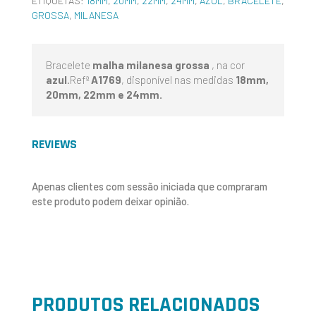
ETIQUETAS:
18MM
,
20MM
,
22MM
,
24MM
,
AZUL
,
BRACELETE
,
GROSSA
,
MILANESA
Bracelete
malha milanesa grossa
, na cor
azul
.Refª
A1769
, disponível nas medidas
18mm,
20mm, 22mm e 24mm.
REVIEWS
Apenas clientes com sessão iniciada que compraram
este produto podem deixar opinião.
PRODUTOS RELACIONADOS