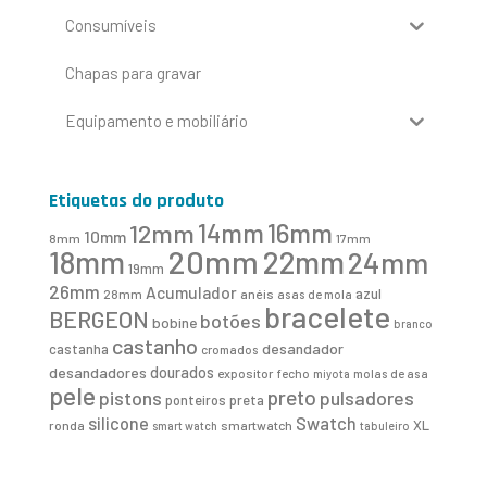
Consumíveis
Chapas para gravar
Equipamento e mobiliário
Etiquetas do produto
16mm
12mm
14mm
10mm
8mm
17mm
20mm
18mm
22mm
24mm
19mm
26mm
Acumulador
azul
28mm
anéis
asas de mola
bracelete
BERGEON
botões
bobine
branco
castanho
desandador
castanha
cromados
desandadores
dourados
expositor
fecho
molas de asa
miyota
pele
preto
pistons
pulsadores
ponteiros
preta
Swatch
silicone
XL
ronda
smartwatch
smart watch
tabuleiro