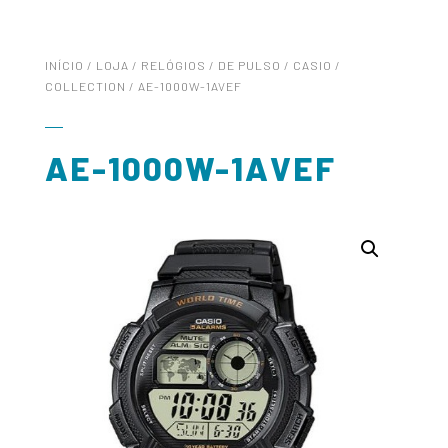
INÍCIO
/
LOJA
/
RELÓGIOS
/
DE PULSO
/
CASIO
/
COLLECTION
/ AE-1000W-1AVEF
AE-1000W-1AVEF