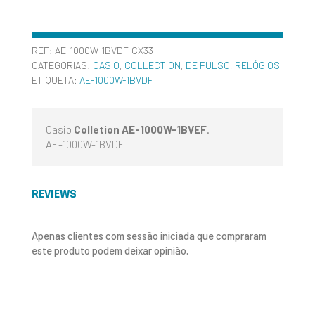
REF:
AE-1000W-1BVDF-CX33
CATEGORIAS:
CASIO
,
COLLECTION
,
DE PULSO
,
RELÓGIOS
ETIQUETA:
AE-1000W-1BVDF
Casio
Colletion AE-1000W-1BVEF
.
AE-1000W-1BVDF
REVIEWS
Apenas clientes com sessão iniciada que compraram
este produto podem deixar opinião.