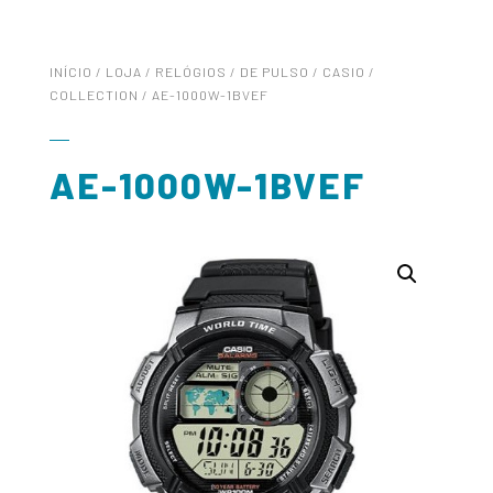
INÍCIO
/
LOJA
/
RELÓGIOS
/
DE PULSO
/
CASIO
/
COLLECTION
/ AE-1000W-1BVEF
AE-1000W-1BVEF