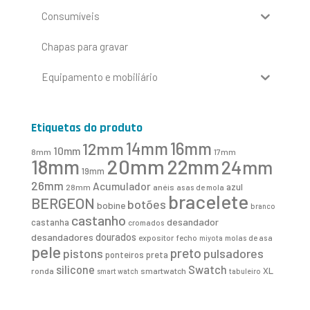
Consumíveis
Chapas para gravar
Equipamento e mobiliário
Etiquetas do produto
16mm
12mm
14mm
10mm
8mm
17mm
20mm
18mm
22mm
24mm
19mm
26mm
Acumulador
azul
28mm
anéis
asas de mola
bracelete
BERGEON
botões
bobine
branco
castanho
desandador
castanha
cromados
desandadores
dourados
expositor
fecho
molas de asa
miyota
pele
preto
pistons
pulsadores
ponteiros
preta
Swatch
silicone
XL
ronda
smartwatch
smart watch
tabuleiro