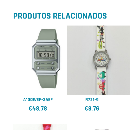
PRODUTOS RELACIONADOS
A100WEF-3AEF
R721-9
€
48,78
€
9,76